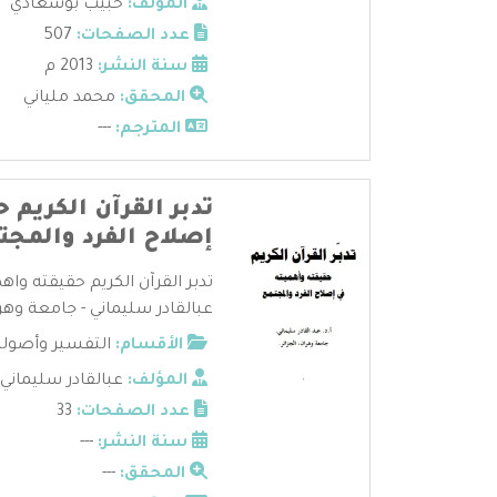
المؤلف:
حبيب بوسغادي
عدد الصفحات:
507
سنة النشر:
2013 م
المحقق:
محمد ملياني
المترجم:
---
تدبر القرآن الكريم 
إصلاح الفرد والمجت
تدبر القرآن الكريم حقيقته واه
عبالقادر سليماني - جامعة وهر .
الأقسام:
التفسير وأصوله
المؤلف:
عبالقادر سليماني
عدد الصفحات:
33
سنة النشر:
---
المحقق:
---