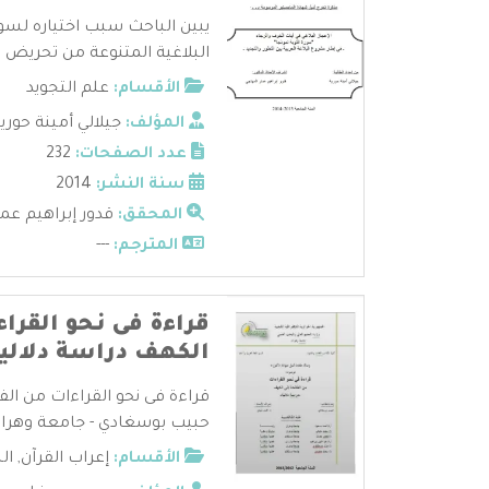
يبين الباحث سبب اختياره لسور
البلاغية المتنوعة من تحريض ا
الأقسام:
علم التجويد
المؤلف:
جيلالي أمينة حوري
عدد الصفحات:
232
سنة النشر:
2014
المحقق:
قدور إبراهيم عم
المترجم:
---
قراءة فى نحو القراء
الكهف دراسة دلالي
قراءة فى نحو القراءات من الفا
حبيب بوسغادي - جامعة وهران 
الأقسام:
إعراب القرآن
,
ال