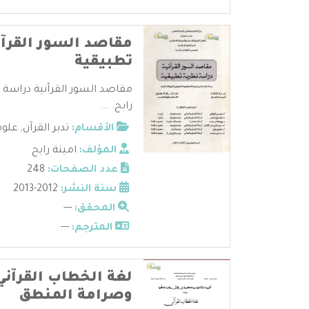
مقاصد السور القرآن
تطبيقية
مقاصد السور القرآنية دراسة 
رابح. ...
الأقسام:
تدبر القرآن
,
علوم
المؤلف:
امينة رابح
عدد الصفحات:
248
سنة النشر:
2012-2013
المحقق:
---
المترجم:
---
لغة الخطاب القرآني 
وصرامة المنطق