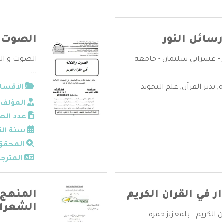
رسائل النور
الصوت و 
ر - عشراتي سليمان - جامعة
الصوت و الد
...
,
تدبر القرآن
,
علم التجويد
الأقسام
المؤلف:
عدد الص
سنة الن
المحقق
المترجم
ر في القران الكريم
المنهج 
الشعرا
الكريم - بلمعزيز حمزه - ...