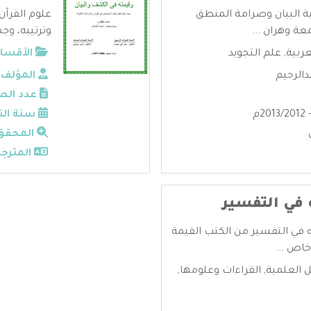
ية البيان وصرامة المنطق
علوم القرآن
عة وهران ...
وترتيبه، وجم
عربية
,
علم التجويد
الأقسام
دالرحيم
المؤلف:
عدد الص
سنة الن
المحقق
المترجم
ه في التفسير
ره في التفسير من الكتب القيمة
خاص ...
ل العلمية
,
القراءات وعلومها
,