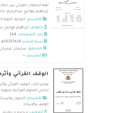
لغة الخطاب القرآني بين جمال
-إبراهيم فواتيح عبدالرحيم -جام
الأقسام:
البلاغة
,
اللغة ال
المؤلف:
إبراهيم فواتيح عب
عدد الصفحات:
344
سنة النشر:
1433/1434هـ - 2013/2012م
المحقق:
سليمان عشراتي
المترجم:
---
الوقف القرآني وأثر
يعتبر كتاب الوقف القرآني وأث
لباحثي العلوم القرآنية بصورة 
الأقسام:
البحوث والرسائ
الوقف والابتداء
المؤلف:
منصوري توفيق