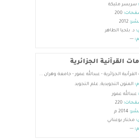
سريسر مليكة
فحات:
200
شر:
2012
:
د. بلحيا الطاهر
:
---
ات القرآنية الجزائرية
قرآنية الجزائرية - عبدالله عمور - جامعة وهران ...
:
المتون التجويدية
,
علم التجويد
عبدالله عمور
فحات:
220
شر:
2014 م
:
مختار بوعناني
:
---