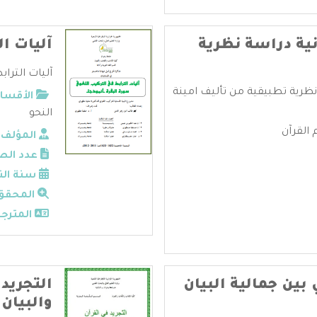
ية دراسة نظرية
آليات ال
آليات التراب
نظرية تطبيقية من تأليف امينة
الأقسام
النحو
 القرآن
المؤلف:
عدد الص
سنة الن
المحقق
المترجم
بين جمالية البيان
التجريد
والبيان