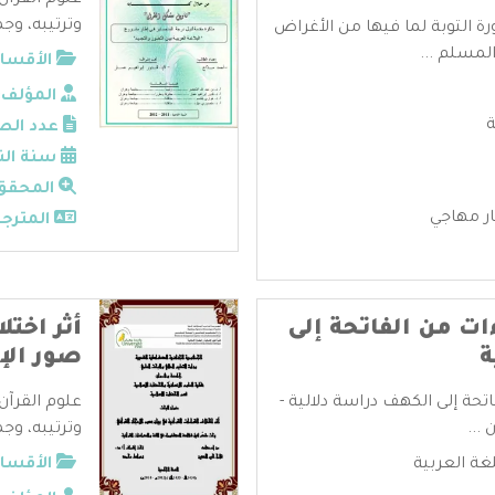
علوم القرآن
وترتيبه، وجم
ة التوبة لما فيها من الأغراض
لمسلم ...
الأقسام
المؤلف:
ة
عدد الص
سنة الن
المحقق
ار مهاجي
المترجم
ات من الفاتحة إلى
أثر اختل
ة
صور الإع
تحة إلى الكهف دراسة دلالية -
علوم القرآن
...
وترتيبه، وجم
لغة العربية
الأقسام