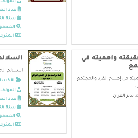
المؤلف:
عدد الص
سنة الن
المحقق
المترجم
حقيقته واهميته في
السلالم
مع
السلالم الحج
ميته في إصلاح الفرد والمجتمع -
الأقسام
..
المؤلف:
,
تدبر القرآن
عدد الص
سنة الن
المحقق
المترجم