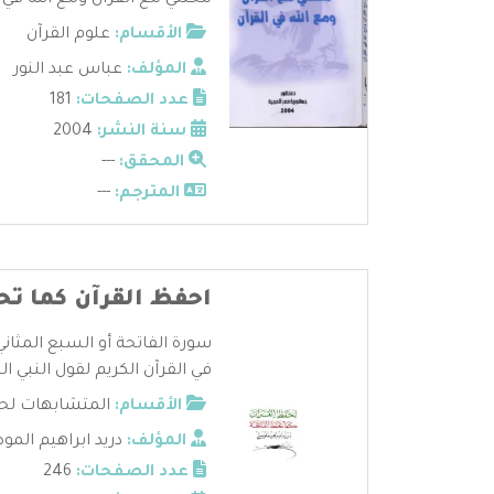
محنتي مع القرآن ومع الله في ال
الأقسام:
علوم القرآن
المؤلف:
عباس عبد النور
عدد الصفحات:
181
سنة النشر:
2004
المحقق:
---
المترجم:
---
احفظ القرآن كما تح
سورة الفاتحة أو السبع المثان
في القرآن الكريم لقول النبي الح
الأقسام:
المتشابهات لحف
المؤلف:
دريد ابراهيم الم
عدد الصفحات:
246