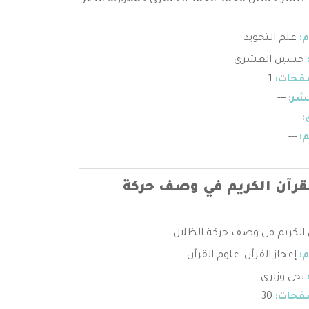
 النشر-حسين محمد محمد العشرى-جمهورية مصر
:
علم التجويد
حسين العشري
فحات:
1
شر:
---
:
---
:
---
لقرآن الكريم في وصف حركة
ن الكريم في وصف حركة الظلال ...
:
إعجاز القرآن
,
علوم القرآن
يحي وزيري
فحات:
30