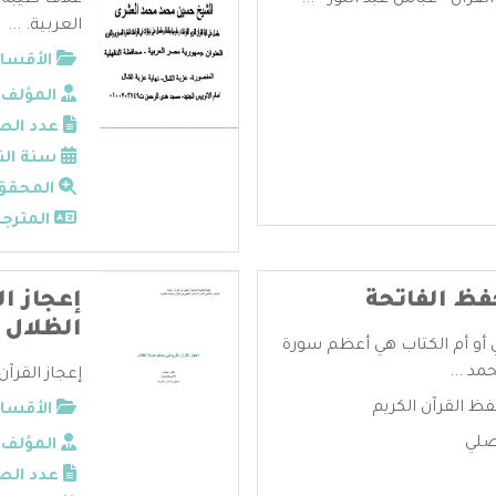
قرآن - عباس عبد النور - ...
غلاف طيبة
العربية. ...
الأقسام
المؤلف:
عدد الص
سنة الن
المحقق
المترجم
فظ الفاتحة
إعجاز ا
الظلال
ي أو أم الكتاب هي أعظم سورة
مد ...
إعجاز القرآ
ظ القرآن الكريم
الأقسام
وصلي
المؤلف:
عدد الص