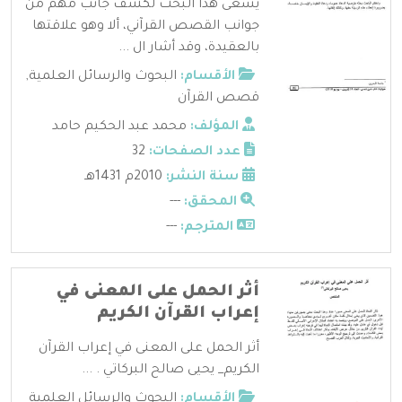
يسعى هذا البحث لكشف جانب مهم من
جوانب القصص القرآني، ألا وهو علاقتها
بالعقيدة، وقد أشار ال ...
الأقسام:
البحوث والرسائل العلمية
,
قصص القرآن
المؤلف:
محمد عبد الحكيم حامد
عدد الصفحات:
32
سنة النشر:
2010م 1431هـ
المحقق:
---
المترجم:
---
أثر الحمل على المعنى في
إعراب القرآن الكريم
أثر الحمل على المعنى في إعراب القرآن
الكريم_ يحيى صالح البركاتي . ...
الأقسام:
البحوث والرسائل العلمية