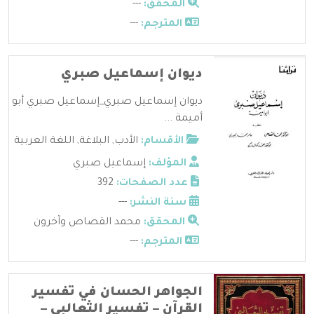
المحقق:
---
المترجم:
---
ديوان إسماعيل صبري
ديوان إسماعيل صبري_إسماعيل صبري أبو
أميمة ...
الأقسام:
الأدب
,
البلاغة
,
اللغة العربية
المؤلف:
إسماعيل صبري
عدد الصفحات:
392
سنة النشر:
---
المحقق:
محمد القصاص وآخرون
المترجم:
---
الجواهر الحسان في تفسير
القرآن – تفسير الثعالبي –