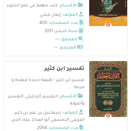
الأقسام:
كتب مهمة في علم التجويد
المؤلف:
إيمان فتحي
عدد الصفحات:
400
سنة النشر:
2011
المحقق:
---
المترجم:
---
تفسير ابن كثير
تفسير ابن كثير - طبعة جديدة منقحة و
مرتبة. ...
الأقسام:
التفسير التحليلي
,
التفسير
وأصوله
المؤلف:
إسماعيل بن عمر بن كثير
القرشي الدمشقي أبو الفداء عماد الدين
عدد الصفحات:
2064