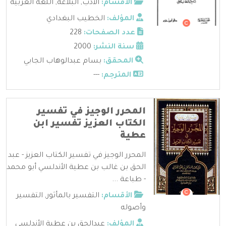
الأقسام:
الأدب
,
البلاغة
,
اللغة العربية
المؤلف:
الخطيب البغدادي
عدد الصفحات:
228
سنة النشر:
2000
المحقق:
بسام عبدالوهاب الجابي
المترجم:
---
المحرر الوجيز في تفسير
الكتاب العزيز تفسير ابن
عطية
المحرر الوجيز في تفسير الكتاب العزيز - عبد
الحق بن غالب بن عطية الأندلسي أبو محمد
- طباعة ...
الأقسام:
التفسير بالمأثور
,
التفسير
وأصوله
المؤلف:
عبدالحق بن عطية الأندلسي