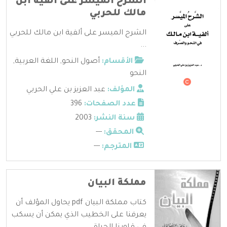
الشرح الميسر على ألفية ابن
مالك للحربي
الشرح الميسر على ألفية ابن مالك للحربي
...
الأقسام:
أصول النحو
,
اللغة العربية
,
النحو
المؤلف:
عبد العزيز بن علي الحربي
عدد الصفحات:
396
سنة النشر:
2003
المحقق:
---
المترجم:
---
مملكة البيان
كتاب مملكة البيان pdf يحاول المؤلف أن
يعرفنا على الخطيب الذي يمكن أن يسكب