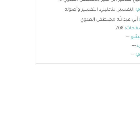
 تفسير ابن كثير لمصطفى العدوي ...
:
التفسير التحليلي
,
التفسير وأصوله
أبي عبدالله مصطفى العدوي
فحات:
708
شر:
---
:
---
:
---