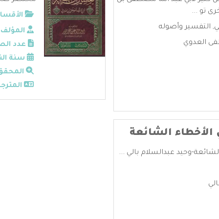
كثير لأبي عبد الله مصطفى بن
مختصر صحيح
الأقسام
ي
,
التفسير وأصوله
المؤلف:
فى العدوي
عدد الص
سنة الن
المحقق
المترجم
 الأخطاء الشائعة
شائعة-وحيد عبدالسلام بالي ...
الي