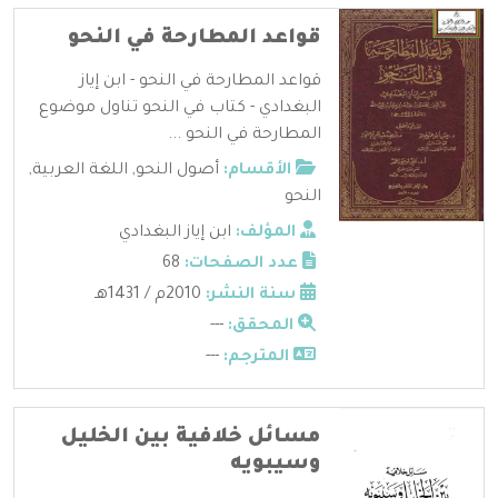
قواعد المطارحة في النحو
قواعد المطارحة في النحو - ابن إياز
البغدادي - كتاب في النحو تناول موضوع
المطارحة في النحو ...
الأقسام:
أصول النحو
,
اللغة العربية
,
النحو
المؤلف:
ابن إياز البغدادي
عدد الصفحات:
68
سنة النشر:
2010م / 1431هـ
المحقق:
---
المترجم:
---
مسائل خلافية بين الخليل
وسيبويه