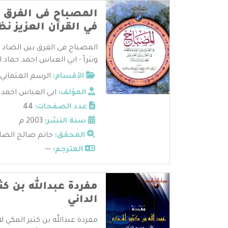
المصباح فى الفرق ب
في القرآن العزيز نظما
المصباح فى الفرق بين الضاد و 
ونثراً - ابي العباس احمد حماد ا .
الأقسام:
الرسم العثماني
المؤلف:
ابي العباس احمد ح
عدد الصفحات:
44
سنة النشر:
2003 م
المحقق:
حاتم صالح الضا
المترجم:
---
مفردة عبدالله بن كث
الداني
مفردة عبدالله بن كثير المكي ل