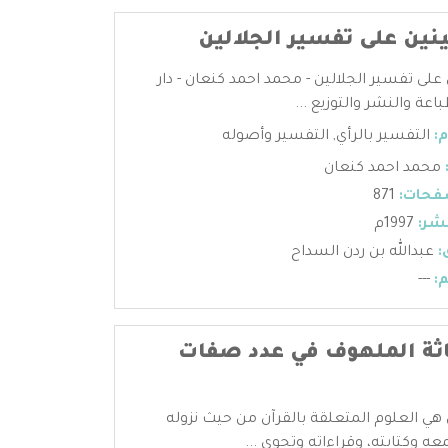
ينين على تفسير الجلالين
 على تفسير الجلالين - محمد احمد كنعان - دار
اعة والنشر والتوزيع ...
:
التفسير بالرأي
,
التفسير وأصوله
محمد احمد كنعان
فحات:
871
شر:
1997م
:
عبدالله بن ردن السداح
:
---
اثة الملهوف في عدد صفات
 هي العلوم المتعلقة بالقرآن من حيث نزوله
عه وكتابته، وقراءاته وتجوي ...