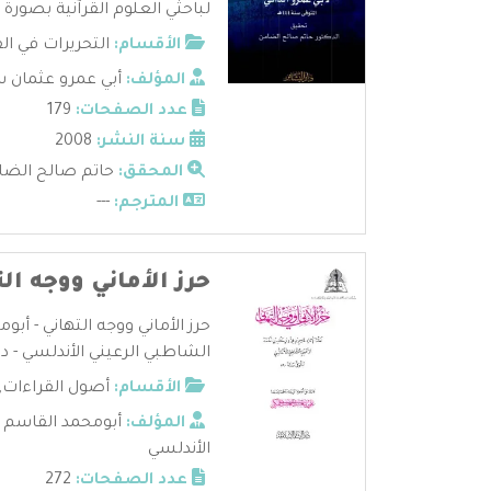
لباحثي العلوم القرآنية بصورة ..
الأقسام:
التحريرات في ال
المؤلف:
أبي عمرو عثمان س
عدد الصفحات:
179
سنة النشر:
2008
المحقق:
حاتم صالح الضا
المترجم:
---
حرز الأماني ووجه ال
حرز الأماني ووجه التهاني - أب
الشاطبي الرعيني الأندلسي - دار 
الأقسام:
أصول القراءات
,
المؤلف:
أبومحمد القاسم 
الأندلسي
عدد الصفحات:
272