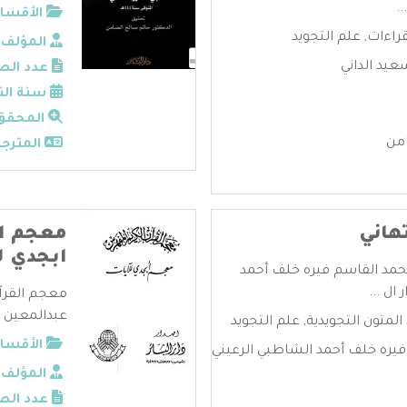
.
الأقسام
قراءات
,
علم التجويد
المؤلف:
عيد الداني
عدد الص
سنة الن
المحقق
من
المترجم
تهاني
معجم ال
ابجدي ل
ومحمد القاسم فيره خلف أحمد
ال ...
معجم القرآن
عبدالمعين ال
المتون التجويدية
,
علم التجويد
الأقسام
فيره خلف أحمد الشاطبي الرعيني
المؤلف:
عدد الص