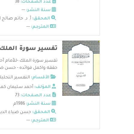
عدد الصفحات:
38
سنة النشر:
---
المحقق:
أ. د. حاتم صالح 
المترجم:
---
تفسير سورة الملك 
تفسير سورة الملك -للأمام أح
حققه واكمل فوائده - حسن ضياء
الأقسام:
التفسير التحليل
المؤلف:
أحمد سليمان كما
عدد الصفحات:
73
سنة النشر:
1986م
المحقق:
حسن ضياء الدين
المترجم:
---