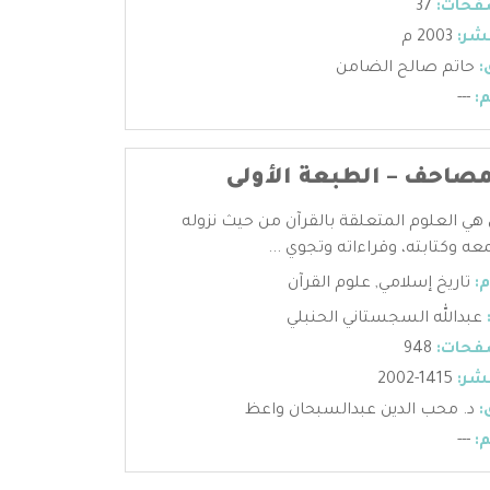
فحات:
37
شر:
2003 م
:
حاتم صالح الضامن
:
---
مصاحف – الطبعة الأولى
 هي العلوم المتعلقة بالقرآن من حيث نزوله
عه وكتابته، وقراءاته وتجوي ...
:
تاريخ إسلامي
,
علوم القرآن
عبدالله السجستاني الحنبلي
فحات:
948
شر:
1415-2002
:
د. محب الدين عبدالسبحان واعظ
:
---