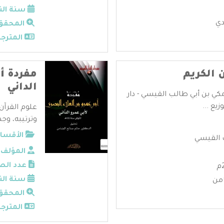
سنة الن
دي
المحقق
المترجم
 الكريم
مفردة أب
الداني
كي بن أبي طالب القيسي - دار
يع ...
علوم القرآن
وترتيبه، وجم
الأقسام
 القيسي
المؤلف:
عدد الص
سنة الن
من
المحقق
المترجم