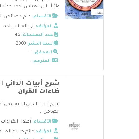
ونثراً - ابي العباس احمد حماد ا .
الأقسام:
علم خصائص الق
المؤلف:
ابي العباس احمد ح
عدد الصفحات:
46
سنة النشر:
2003
المحقق:
---
المترجم:
---
شرح أبيات الداني ا
ظاءات القران
شرح أبيات الداني الاربعة في 
الضامن ...
الأقسام:
أصول القراءات
,
المؤلف:
حاتم صالح الضا