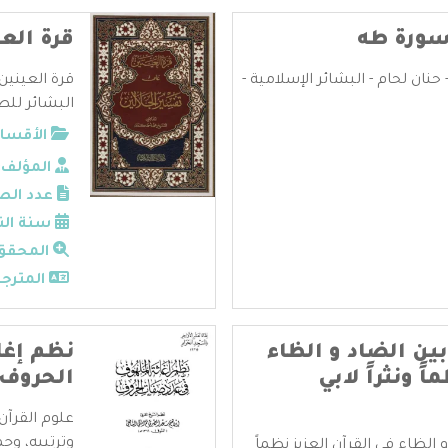
سورة طه
قرة الع
نان لحام - البشائر الإسلامية -
قرة العينين
البشائر للطب
الأقسام
المؤلف:
عدد الص
سنة الن
المحقق
المترجم
ين الضاد و الظاء
نظم إغ
ً ونثراً لابي
الحروف
علوم القرآن
وترتيبه، وجم
الظاء في القرآن العزيز نظماً