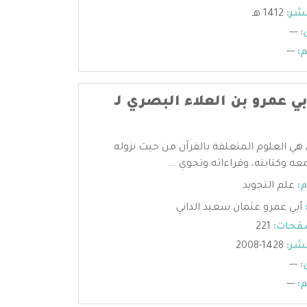
شر:
1412 هـ
:
---
:
---
ي عمرو بن العلاء البصري لـ
 هي العلوم المتعلقة بالقرآن من حيث نزوله
عه وكتابته، وقراءاته وتجوي ...
:
علم التجويد
أبي عمرو عثمان سعيد الداني
فحات:
221
شر:
1428-2008
:
---
:
---