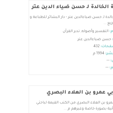
 الخالدة لـ حسن ضياء الدين عتر
الدة لـ حسن ضياءالدين عتر - دار البشائر للطباعة و
يع ...
:
التفسير وأصوله
,
تدبر القرآن
حسن ضياءالدين عتر
فحات:
432
شر:
1994 م
:
---
:
---
بي عمرو بن العلاء البصري
مرو بن العلاء البصري من الكتب القيمة لباحثي
آنية بصورة خاصة وغيرهم م ...