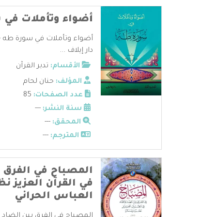
أضواء وتأملات في 
أضواء وتأملات في سورة طه - ح
دار إيلاف ...
الأقسام:
تدبر القرآن
المؤلف:
حنان لحام
عدد الصفحات:
85
سنة النشر:
---
المحقق:
---
المترجم:
---
المصباح في الفرق ب
في القرآن العزيز نظما
العباس الحراني
المصباح في الفرق بين الضاد و 