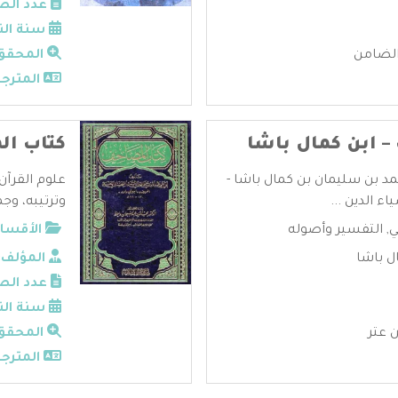
عدد الص
سنة الن
الضامن
المحقق
المترجم
– ابن كمال باشا
كتاب ال
مد بن سليمان بن كمال باشا -
علوم القرآن
 الدين ...
وترتيبه، وجم
ي
,
التفسير وأصوله
الأقسام
ل باشا
المؤلف:
عدد الص
سنة الن
 عتر
المحقق
المترجم