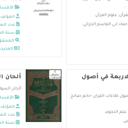
..
الأقسام
رآن
,
علوم القرآن
المؤلف:
ماد ابي القاسم الحراني
عدد الص
سنة الن
المحقق
المترجم
لاربعة في أصول
ألحان ا
ألحان السواج
أصول ظاءات القران -حاتم صالح
الأقسام
المؤلف:
علم التجويد
عدد الص
من
سنة الن