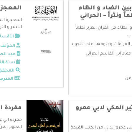
ين الضاد و الظاء
المعجزة
ً ونثراً – الحراني
المعجزة الخ
النشر و التوز
الظاء في القرآن العزيز نظماً
..
الأقسام
,
القراءات وعلومها
,
علم التجويد
المؤلف:
ماد ابي القاسم الحراني
عدد الص
سنة الن
المحقق
من
المترجم
ير المكي لابي عمرو
مفردة ا
مفردة ابي ع
العلوم القر
ابي عمرو الداني من الكتب القيمة