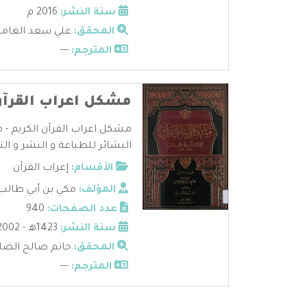
سنة النشر:
2016 م
المحقق:
علي سعد الغام
المترجم:
---
مشكل اعراب القرآن
مشكل اعراب القرآن الكريم - م
البشائر للطباعة و النشر و التوز
الأقسام:
إعراب القرآن
المؤلف:
مكي بن أبي طالب
عدد الصفحات:
940
سنة النشر:
1423هـ - 2002م
المحقق:
حاتم صالح الضا
المترجم:
---