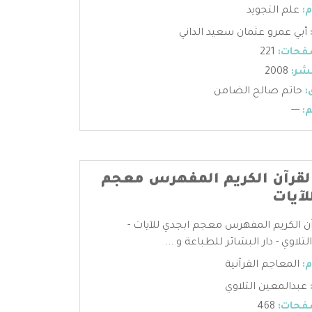
:
علم التجويد
أبي عمرو عثمان سعيد الداني
فحات:
221
شر:
2008
:
حاتم صالح الضامن
:
---
قرآن الكريم المفهرس معجم
لآيات
 الكريم المفهرس معجم ابجدي للآيات -
تلاوي - دار البشائر للطباعة و ...
:
المعاجم القرآنية
عبدالمعين التلاوي
فحات:
468