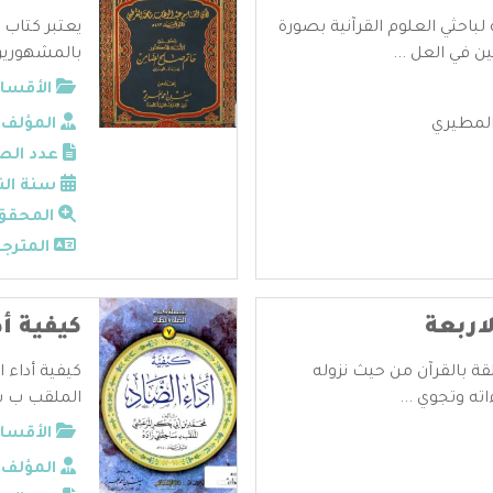
لباحثي العلوم القرآنية بصورة
يعتبر كتاب 
في العل ...
بالمشهورين 
الأقسام
المطيري
المؤلف:
عدد الص
سنة الن
المحقق
المترجم
اربعة
كيفية أ
قة بالقرآن من حيث نزوله
كيفية أداء 
ته وتجوي ...
الملقب ب ساج
الأقسام
المؤلف: