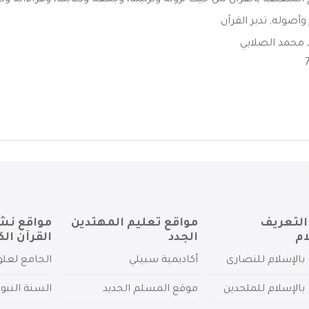
المتعلقة بالقرآن من حيث نزوله وترتيبه، وجمعه وكتابته، وقراءاته وتج
 وأصوله
,
تدبر القرآن
محمد الصلابي
التعريف
مواقع تعليم المهتدين
مواقع نش
ام
الجدد
القرآن الك
بالإسلام للنصارى
أكاديمية سبيلي
الجامع لعلو
بالإسلام للملحدين
موقع المسلم الجديد
السنة النبو