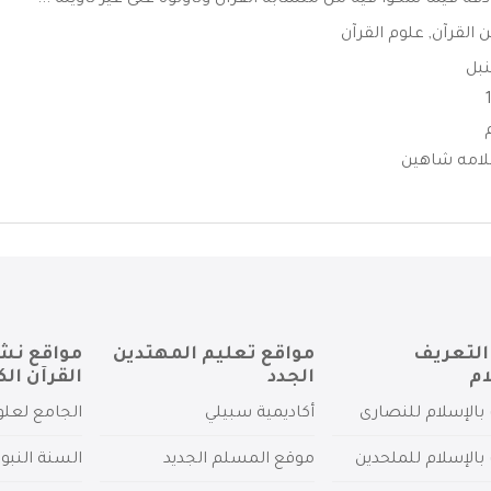
ادقة فيما شكوا فيه من متشابه القرآن وتأولوه على غير تأويله ...
ن القرآن
,
علوم القرآن
نبل
امه شاهين
التعريف
مواقع تعليم المهتدين
مواقع نش
ام
الجدد
القرآن الك
بالإسلام للنصارى
أكاديمية سبيلي
الجامع لعلو
بالإسلام للملحدين
موقع المسلم الجديد
السنة النبو