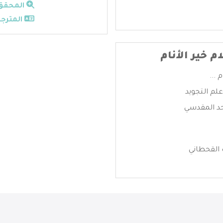
المحقق
المترجم
م خير الأنام
 ...
م التجويد
حد المقدسي
القحطاني