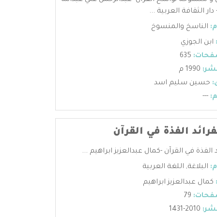
 و منسوخه نواسخ القرآن -عبدالرحمن علي عبدالله
دار الثقافة العربية ...
:
الناسخ والمنسوخ
ابن الجوزي
فحات:
635
شر:
1990 م
:
حسين سليم اسد
:
---
فرائد الفذة في القرآن
د الفذة في القرآن -كمال عبدالعزيز ابراهيم ...
:
البلاغة
,
اللغة العربية
كمال عبدالعزيز ابراهيم
فحات:
79
شر:
2010-1431