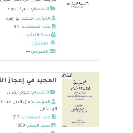
شريعة القرآن من دلائل اعجازه -
الأقسام:
علم التجويد
المؤلف:
محمد ابو زهرة
عدد الصفحات:
94
سنة النشر:
---
المحقق:
---
المترجم:
---
المجيد في إعجاز الق
الأقسام:
علوم القرآن
المؤلف:
كمال الدين عبد ال
الزملكاني
عدد الصفحات:
217
سنة النشر:
1989