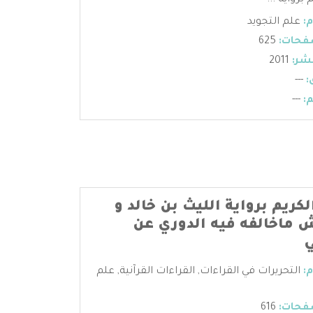
 برواية ...
:
علم التجويد
فحات:
625
شر:
2011
:
---
:
---
لكريم برواية الليث بن خالد و
 ماخالفه فيه الدوري عن
ي
:
التحريرات في القراءات
,
القراءات القرآنية
,
علم
فحات:
616