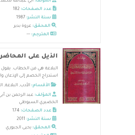
المؤلف:
ابي عبدالله محمد
عدد الصفحات:
182
سنة النشر:
1987
المحقق:
عروة بدير
المترجم:
---
الذيل على المحاضر
البلاغة هي فن الخطاب. يقول ابن
استدراج الخصم إلى الإذعان وا .
الأقسام:
الأدب
,
البلاغة
,
ال
المؤلف:
عبد الرحمن بن أبي
الخضيري السيوطي
عدد الصفحات:
174
سنة النشر:
2011
المحقق:
يحيى الجبوري