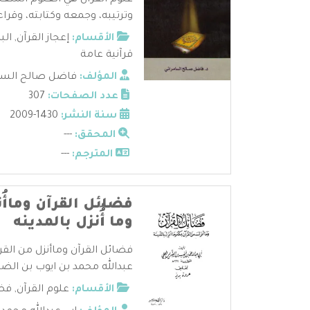
علوم القرآن هي العلوم المتعل
وترتيبه، وجمعه وكتابته، وقراءا
الأقسام:
إعجاز القرآن
,
الب
قرآنية عامة
المؤلف:
فاضل صالح السا
عدد الصفحات:
307
سنة النشر:
1430-2009
المحقق:
---
المترجم:
---
فضائل القرآن وماأُ
وما أُُنزل بالمدينه
فضائل القرآن وماأنزل من القرآ
عبدالله محمد بن ايوب بن الضر
الأقسام:
علوم القرآن
,
فضا