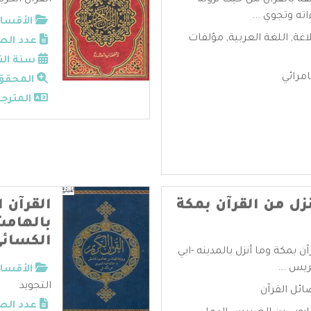
قة بالقرآن من حيث نزوله
القرآن الكريم
ته وتجوي ...
الأقسام
لاغة
,
اللغة العربية
,
مؤلفات
عدد الص
سنة الن
مرائي
المحقق
المترجم
نزل من القرآن بمكة
القرآن ا
بالهامش
الكسائ
ن بمكة وما أنزل بالمدينه -ابي
يس ...
الأقسام
التجويد
ئل القرآن
عدد الص