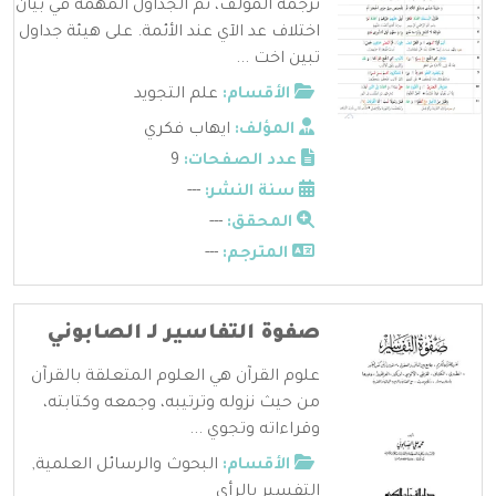
ترجمة المؤلف، ثم الجداول المهمة في بيان
اختلاف عد الآي عند الأئمة. على هيئة جداول
تبين اخت ...
الأقسام:
علم التجويد
المؤلف:
ايهاب فكري
عدد الصفحات:
9
سنة النشر:
---
المحقق:
---
المترجم:
---
صفوة التفاسير لـ الصابوني
علوم القرآن هي العلوم المتعلقة بالقرآن
من حيث نزوله وترتيبه، وجمعه وكتابته،
وقراءاته وتجوي ...
الأقسام:
البحوث والرسائل العلمية
,
التفسير بالرأي