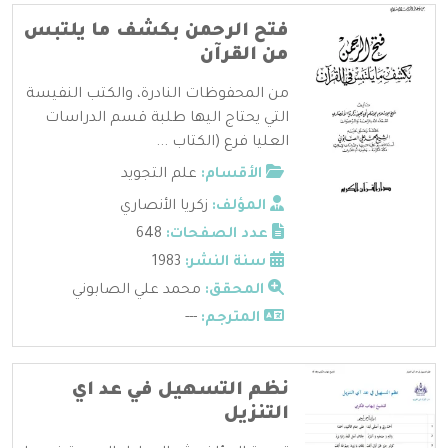
فتح الرحمن بكشف ما يلتبس
من القرآن
من المحفوظات النادرة، والكتب النفيسة
التي يحتاج اليها طلبة قسم الدراسات
العليا فرع (الكتاب ...
الأقسام:
علم التجويد
المؤلف:
زكريا الأنصاري
عدد الصفحات:
648
سنة النشر:
1983
المحقق:
محمد علي الصابوني
المترجم:
---
نظم التسهيل في عد اي
التنزيل