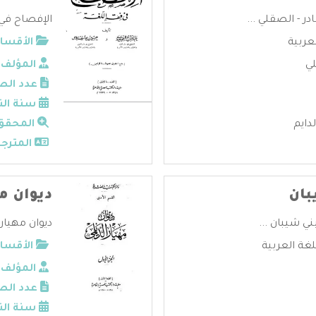
ر - الصقلي ...
الإفصاح في 
لعربية
الأقسام
لي
المؤلف:
عدد الص
سنة الن
دايم
المحقق
المترجم
بان
ديوان م
ني شيبان ...
ديوان مهيار 
لغة العربية
الأقسام
المؤلف:
عدد الص
سنة الن