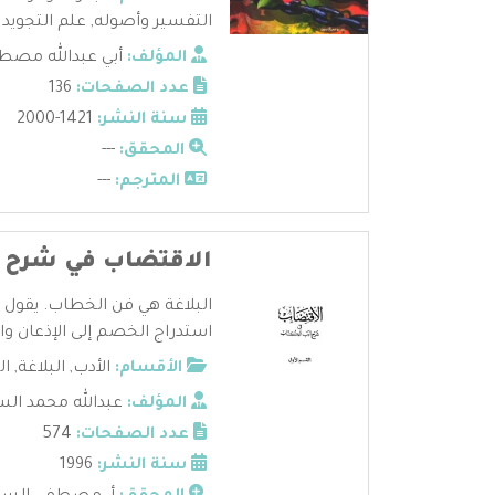
التفسير وأصوله
,
علم التجويد
المؤلف:
أبي عبدالله مصط
عدد الصفحات:
136
سنة النشر:
1421-2000
المحقق:
---
المترجم:
---
الاقتضاب في شرح أ
البلاغة هي فن الخطاب. يقول ابن
استدراج الخصم إلى الإذعان وا .
الأقسام:
الأدب
,
البلاغة
,
ال
المؤلف:
عبدالله محمد ال
عدد الصفحات:
574
سنة النشر:
1996