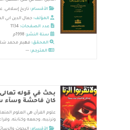
الدليل الشافي على المنهل الص
الأقسام:
تاريخ إسلامي
,
عل
المؤلف:
جمال الدين ابي ا
عدد الصفحات:
1134
سنة النشر:
1998م
المحقق:
فهيم محمد شل
المترجم:
---
بحث في قوله تعالى ول
كان فاحشة وسآء س
علوم القرآن هي العلوم المتعل
وترتيبه، وجمعه وكتابته، وقراءا
الأقسام:
البحوث والرسائ