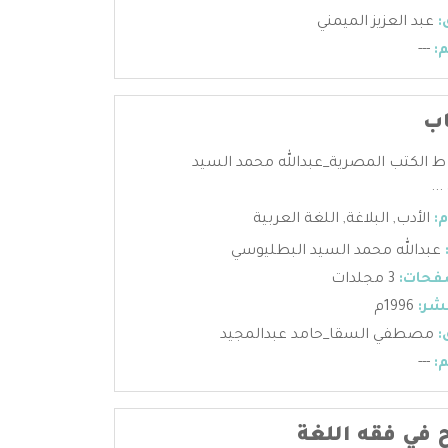
:
عبد العزيز الميمني
:
---
اب
ط الكتب المصرية_عبدالله محمد السيد
..
:
الأدب
,
البلاغة
,
اللغة العربية
عبدالله محمد السيد البطليوسي
فحات:
3 مجلدات
شر:
1996م
:
مصطفي السقا_حامد عبدالمجيد
:
---
 في فقه اللغة