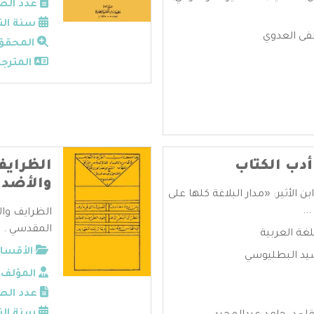
عدد الص
سنة الن
فى العدوي
المحقق
المترجم
دب الكتاب
الظرايف
والأضدا
 الأثير: «مدار البلاغة كلها على
..
الظرايف وال
المقدسي . ..
لغة العربية
الأقسام
سيد البطليوسي
المؤلف:
عدد الص