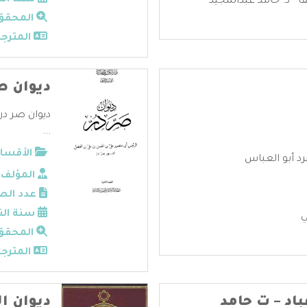
سنة الن
- د. حامد عبدالمجيد
المحقق
المترجم
ديوان ص
ديوان صر در
...
الأقسام
رد أبو العباس
المؤلف:
عدد الص
سنة الن
ي
المحقق
المترجم
اد – ت حامد
ديوان ا