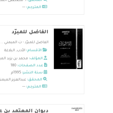
المحقق:
أ. مصطفى السقا 
المترجم:
---
الفاضل للمبرّد
الفاضل للمبرّد - ت الميمني ...
الأقسام:
الأدب
,
البلاغة
المؤلف:
محمد بن يزيد المب
عدد الصفحات:
180
سنة النشر:
1995م
المحقق:
عبدالعزيز الميمن
المترجم:
---
ديوان المعتمد بن عب