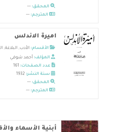
المحقق:
---
المترجم:
---
اميرة الاندلس
الأقسام:
الأدب
,
البلاغة
,
ال
المؤلف:
أحمد شوقي
عدد الصفحات:
161
سنة النشر:
1932
المحقق:
---
المترجم:
---
أبنية الأسماء والأ