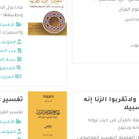
افي - ابي المحاسن ...
ماذا قال ال
وم القرآن
وتطبيقها - 
لمحاسن
الأقسام
والشعراء
,
ا
المؤلف:
توت
عدد الص
سنة الن
المحقق
المترجم
اتقربوا الزنا إنه
تفسير ا
بيلا
تفسير القرط
قة بالقرآن من حيث نزوله
الأقسام
ته وتجوي ...
المؤلف:
ل العلمية
,
التفسير الموضوعي
,