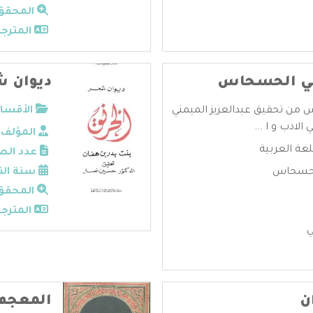
المحقق
المترجم
ني الحسحاس
ديوان ش
 من تحقيق عبدالعزيز الميمني
الأقسام
لادب و ا ...
المؤلف:
لغة العربية
عدد الص
لحسحاس
سنة الن
المحقق
المترجم
ي
ن
المعجم 