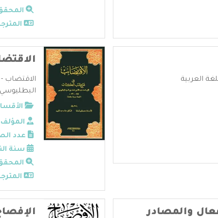
المحقق
المترجم
الاقتض
لغة العربية
الاقتضاب - 
البطليوسي .
الأقسام
المؤلف:
عدد الص
سنة الن
المحقق
المترجم
فعال والمصادر
الإفصاح