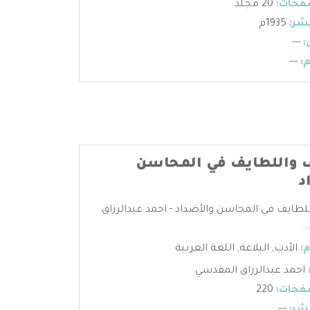
فحات:
20 مجلد
شر:
1935م
:
---
:
---
 واللطايف في المحاسن
د
لطايف في المحاسن والأضداد - احمد عبدالرزاق
.
:
الأدب
,
البلاغة
,
اللغة العربية
احمد عبدالرزاق المقدسي
فحات:
220