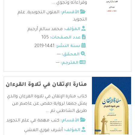
وقراءاته وتجوي ...
الأقسام:
المتون التجويدية
,
علم
التجويد
المؤلف:
محمد سالم أرحيم
عدد الصفحات:
105
سنة النشر:
1441-2019
المحقق:
---
المترجم:
---
منارة الإتقان في تلاوة القرءان
كتاب منارة الإتقان في تلاوة القرءان والذي
يمثل جمعا لرواية حفص عن عاصم من
طريق الشاطبي تم ...
الأقسام:
كتب مهمة في علم التجويد
المؤلف:
أشرف فوزي العشي