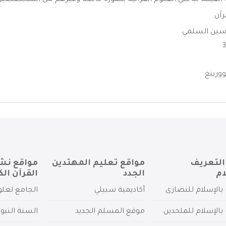
 القيمة لباحثي العلوم القرآنية بصورة خاصة وغيرهم من المتخصصين 
رآن
سين السلمي
وورينغ
التعريف
مواقع تعليم المهتدين
مواقع نش
ام
الجدد
القرآن الك
بالإسلام للنصارى
أكاديمية سبيلي
الجامع لعلو
بالإسلام للملحدين
موقع المسلم الجديد
السنة النبو