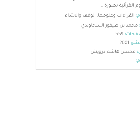
م القرآنية بصورة ...
:
القراءات وعلومها
,
الوقف والابتداء
محمد بن طيفور السجاوندي
فحات:
559
شر:
2001
:
محسن هاشم درويش
:
---