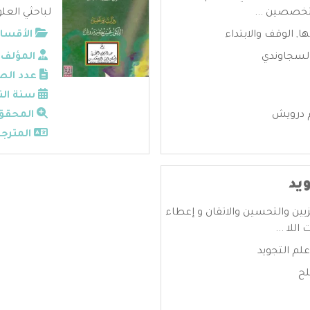
تخصصين ...
لباحثي العلو
ها
,
الوقف والابتداء
الأقسام
لسجاوندي
المؤلف:
عدد الص
سنة الن
 درويش
المحقق
المترجم
يد
زيين والتحسين والاتقان و إعطاء
للا ...
م التجويد
لح