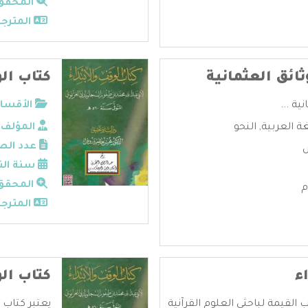
المحقق
المترجم
ائق العثمانية
كتاب ال
ية ...
الأقسام
غة العربية
,
النحو
المؤلف:
عدد الص
سنة الن
المحقق
المترجم
ء
كتاب الو
 القيمة لباحثي العلوم القرآنية
يعتبر كتاب 