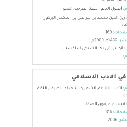
ر في النحو ...
:
أصول النحو
,
اللغة العربية
,
النحو
زين الدين محمد بن بير علي بن اسكندر البركوي
في
فحات:
160
شر:
1430هـ 2009م
:
أنور بن أبي بكر الشيخي الداغستاني
:
---
 في الادب الاسلامي
:
الأدب
,
البلاغة
,
الشعر والشعراء
,
الصرف
,
اللغة
و
ابتسام مرهون الصفار
فحات:
316
شر:
2006