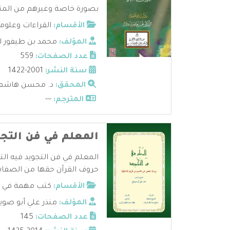
بصورة خاصة وغيرهم من الم
الأقسام:
القراءات وعلوم
المؤلف:
محمد بن طيفور ا
عدد الصفحات:
559
سنة النشر:
2001-1422
المحقق:
د. محسن هاشم
المترجم:
---
المعلم في فن التجو
المعلم في فن التجويد فيه الت
حروف القرآن حقها من الصفات ا
الأقسام:
كتب مهمة في عل
المؤلف:
منذر علي أبو صوي
عدد الصفحات:
145