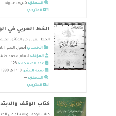
المحقق:
شريف علاونه
المترجم:
---
الخط العربي في الوث
الخط العربي في الوثائق العثمان
الأقسام:
أصول النحو
,
الل
المؤلف:
ادهام محمد حنش
عدد الصفحات:
128
سنة النشر:
1418 هـ 1998 م
المحقق:
---
المترجم:
---
كتاب الوقف والابتدا
كتاب الوقف والابتداء من الكتب