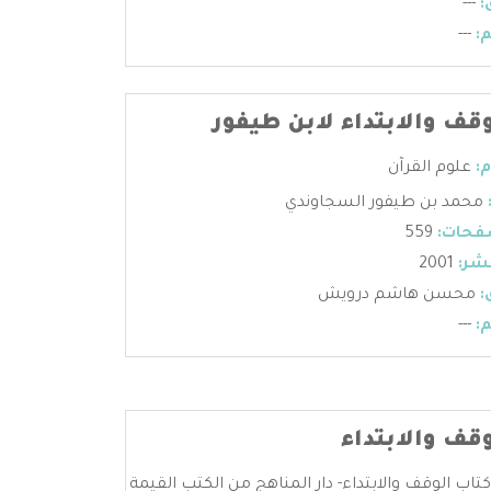
:
---
:
---
وقف والابتداء لابن طيفور
:
علوم القرآن
محمد بن طيفور السجاوندي
فحات:
559
شر:
2001
:
محسن هاشم درويش
:
---
قف والابتداء
كتاب الوقف والابتداء- دار المناهج من الكتب القيمة