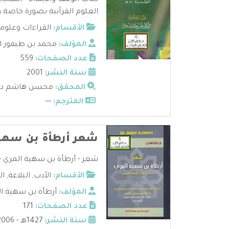
كتاب الوقف والابتداء - السجا
العلوم القرآنية بصورة خاصة و
الأقسام:
القراءات وعلوم
المؤلف:
محمد بن طيفور ا
عدد الصفحات:
559
سنة النشر:
2001
المحقق:
محسن هاشم د
المترجم:
---
شعر أرطأة بن سهي
شعر - أرطأة بن سهية المري - دا
الأقسام:
الأدب
,
البلاغة
,
ال
المؤلف:
أرطأة بن سهية ا
عدد الصفحات:
171
سنة النشر:
1427هـ - 2006م