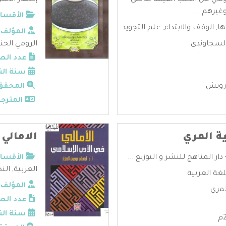
وندي من الكتب القيمة لباحثي
إظهار الأسرا
غيرهم ...
الأقسام
ها
,
الوقف والابتداء
,
علم التجويد
المؤلف:
لسجاوندي
الرومي الحن
عدد الص
سنة الن
رويش
المحقق
المترجم
ة المري
الامالي
ر المناهج للنشر و التوزيع ...
الأقسام
العربية
,
النح
لغة العربية
المؤلف:
لمري
عدد الص
سنة الن