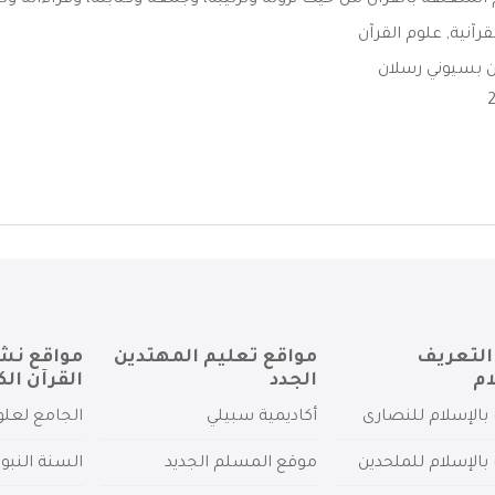
المتعلقة بالقرآن من حيث نزوله وترتيبه، وجمعه وكتابته، وقراءاته وتج
لقرآنية
,
علوم القرآن
ن بسيوني رسلان
التعريف
مواقع تعليم المهتدين
مواقع نش
ام
الجدد
القرآن الك
بالإسلام للنصارى
أكاديمية سبيلي
الجامع لعلو
بالإسلام للملحدين
موقع المسلم الجديد
السنة النبو