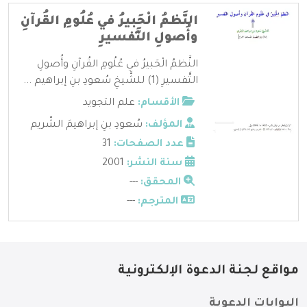
النَّظمُ الْحَبيرُ في عُلُومِ القُرآنِ
وأُصولِ التَّفسيرِ
النَّظمُ الْحَبيرُ في عُلُومِ القُرآنِ وأُصولِ
التَّفسيرِ (1) للشَّيخِ سُعودِ بنِ إبراهيم ...
الأقسام:
علم التجويد
المؤلف:
سُعودِ بنِ إبراهيمَ الشّريم
عدد الصفحات:
31
سنة النشر:
2001
المحقق:
---
المترجم:
---
مواقع لجنة الدعوة الإلكترونية
البوابات الدعوية