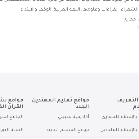
تداء في ضوء علم اللسانيات الحديث في دائرة اهتمام المتخصصين في 
الشعراء
,
القراءات وعلومها
,
اللغة العربية
,
الوقف والابتداء
 حجازي
التعريف
مواقع تعليم المهتدين
مواقع نش
ام
الجدد
القرآن الك
بالإسلام للنصارى
أكاديمية سبيلي
الجامع لعلو
بالإسلام للملحدين
موقع المسلم الجديد
السنة النبو