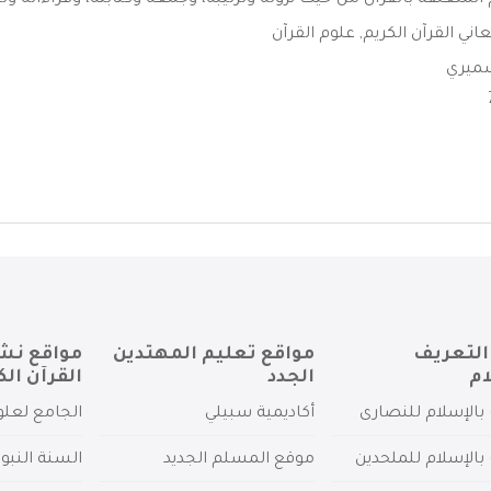
المتعلقة بالقرآن من حيث نزوله وترتيبه، وجمعه وكتابته، وقراءاته وتج
اني القرآن الكريم
,
علوم القرآن
ميري
التعريف
مواقع تعليم المهتدين
مواقع نش
ام
الجدد
القرآن الك
بالإسلام للنصارى
أكاديمية سبيلي
الجامع لعلو
بالإسلام للملحدين
موقع المسلم الجديد
السنة النبو