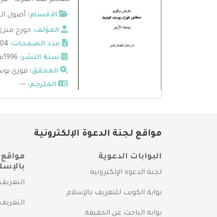
معجم لغة العرب - عرض 
الأقسام:
أصول الن
المؤلف:
جورج مترى
عدد الصفحات:
104
سنة النشر:
1996م - 1417هـ
المحقق:
فوزي يوس
المترجم:
---
مواقع لجنة الدعوة الإلكترونية
البوابات الدعوية
مواقع 
بالإسل
لجنة الدعوة الإلكترونية
التعريف 
بوابة الكويت للتعريف بالإسلام
التعريف 
بوابة الباحث عن الحقيقة