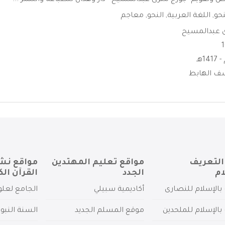
وتقويم -جورج مترى عبدالمسيح - دار وهدان للطباعه والنشر ...
حو
,
اللغة العربية
,
النحو
,
معاجم
 عبدالمسيح
ف الهابط
التعريف
مواقع تعليم المهتدين
مواقع نش
ام
الجدد
القرآن الك
بالإسلام للنصارى
أكاديمية سبيلي
الجامع لعلو
بالإسلام للملحدين
موقع المسلم الجديد
السنة النبو