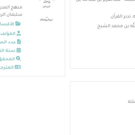
يمه - عبدالعزيز بن عبدالله بن
منهج المدرس
سليمان الرو
,
تدبر القرآن
الأقسام
الله بن محمد الشيخ
المؤلف:
عدد الص
سنة الن
المحقق
المترجم
لته