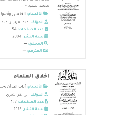
كتاب الله عز وجل ومكانته العظ
محمد الشيخ - ...
الأقسام:
التفسير وأصوله
المؤلف:
عبدالعزيز بن عبد
عدد الصفحات:
54
سنة النشر:
2004
المحقق:
---
المترجم:
---
اخلاق العلماء
الأقسام:
آداب القرآن وحم
المؤلف:
ابي بكر الآجري
عدد الصفحات:
127
سنة النشر:
1978