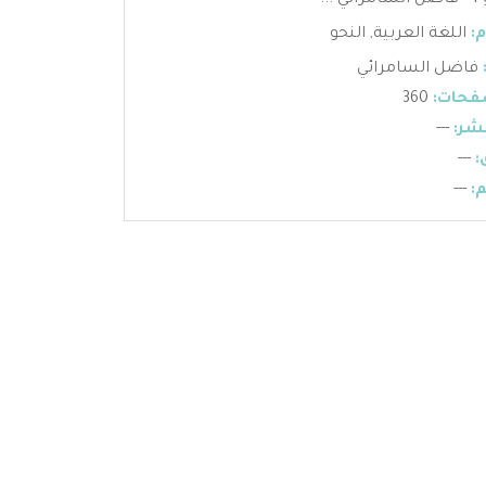
...
:
اللغة العربية
,
النحو
فاضل السامرائي
فحات:
360
شر:
---
:
---
:
---