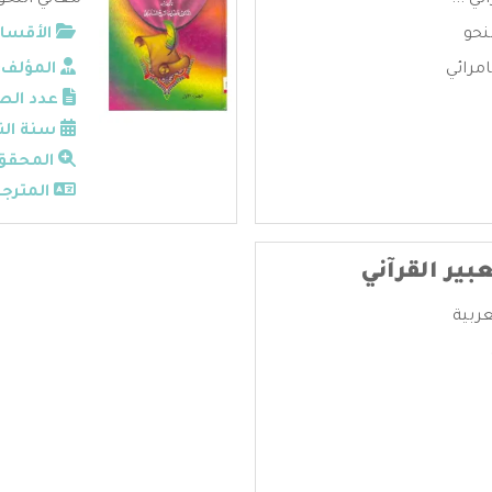
معاني النحو 1 - فاضل السامرائي 
نحو
الأقسام
مرائي
المؤلف:
عدد الص
سنة الن
المحقق
المترجم
بير القرآني
عربية