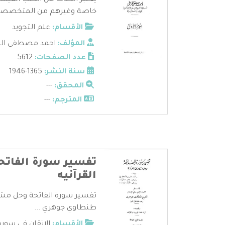
يعتبر الكتاب من الكتب القيمة 
خاصة وغيرهم من المتخصصين 
الأقسام:
علم التجويد
المؤلف:
احمد مصطفى الم
عدد الصفحات:
5612
سنة النشر:
1365-1946
المحقق:
---
المترجم:
---
تفسير سورة الفاتح
القرآنيه
تفسير سورة الفاتحة وحل مشكل
طنطاوي جوهري ...
الأقسام:
الإتقان في سورة