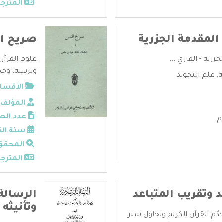
المترجم
المقدمة الجزرية
صريح ا
رية - القاري ...
علوم القرآن
وترتيبه، وجم
ة
,
علم التجويد
الأقسام
المؤلف:
عدد الص
سنة الن
المحقق
المترجم
وتقريب المتباعد
الرسالة 
وتأنيثه 
ُم القرآن الكريم ويحاول سبر