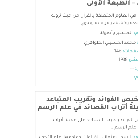
– الطبعة الأولى
 هي العلوم المتعلقة بالقرآن من حيث نزوله
عه وكتابته، وقراءاته وتجوي ...
:
التفسير وأصوله
محمد الحسيني الظواهري
فحات:
146
شر:
1938
:
---
:
---
يص الفوائد وتقريب المتباعد
لة أتراب القصائد في علم الرسم
لفوائد وتقريب المتباعد على عقيلة أتراب
علم الرسم ...
:
الرسم العثماني
,
القراءات وعلومها
,
علم التجويد