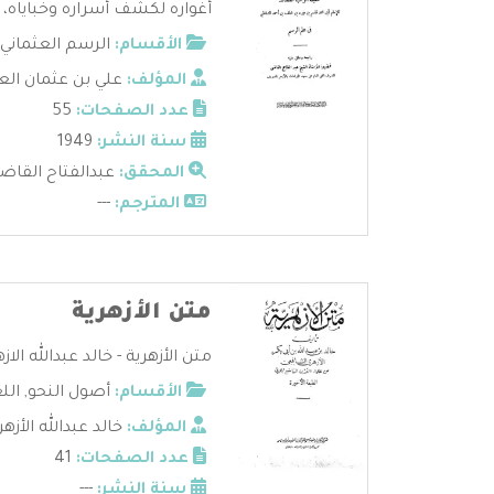
أغواره لكشف أسراره وخباياه، كا
الأقسام:
الرسم العثماني
المؤلف:
علي بن عثمان الع
عدد الصفحات:
55
سنة النشر:
1949
المحقق:
عبدالفتاح القاض
المترجم:
---
متن الأزهرية
متن الأزهرية - خالد عبدالله الا
الأقسام:
أصول النحو
,
الل
المؤلف:
خالد عبدالله الأزه
عدد الصفحات:
41
سنة النشر:
---