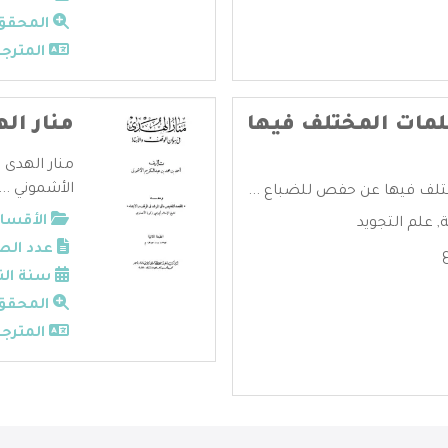
المحقق
المترجم
مات المختلف فيها
منار اله
منار الهدى 
الأشموني ...
تلف فيها عن حفص للضباع ...
الأقسام
ة
,
علم التجويد
عدد الص
سنة الن
المحقق
المترجم