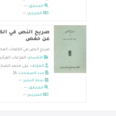
المحقق:
---
المترجم:
---
صريح النص في الكل
عن حفص
صريح النص في الكلمات المخ
الأقسام:
القراءات القرآني
المؤلف:
علي محمد الضباع
عدد الصفحات:
26
سنة النشر:
---
المحقق:
---
المترجم:
---