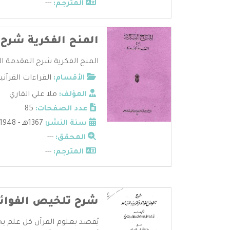
المترجم:
---
المنح الفكرية شرح 
المنح الفكرية شرح المقدمة الجز
الأقسام:
القراءات القرآني
المؤلف:
ملا علي القاري
عدد الصفحات:
85
سنة النشر:
1367هـ - 1948م
المحقق:
---
المترجم:
---
شرح تلخيص الفوائد 
يُقصد بعلوم القرآن كل علم يخد