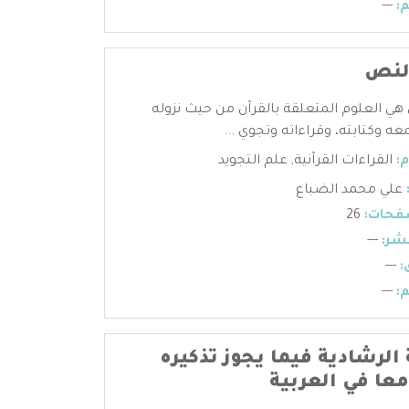
:
---
لنص
 هي العلوم المتعلقة بالقرآن من حيث نزوله
عه وكتابته، وقراءاته وتجوي ...
:
القراءات القرآنية
,
علم التجويد
علي محمد الضباع
فحات:
26
شر:
---
:
---
:
---
الرشادية فيما يجوز تذكيره
معا في العربية