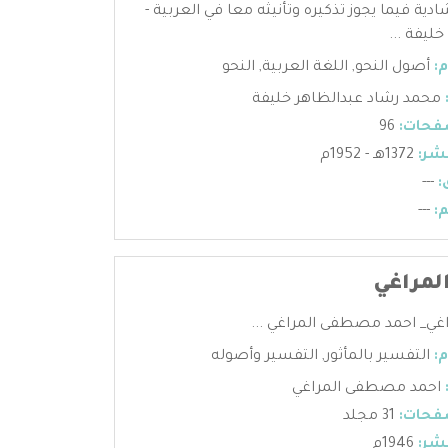
ادية فيما يجوز تذكيره وتأنيثه معا في العربية -
ليفة ...
:
أصول النحو
,
اللغة العربية
,
النحو
محمد رشاد عبدالظاهر خليفة
فحات:
96
شر:
1372هـ - 1952م
:
---
:
---
لمراغي
غي_ احمد مصطفى المراغي ...
:
التفسير بالمأثور
,
التفسير وأصوله
احمد مصطفى المراغي
فحات:
31 مجلد
شر:
1946م