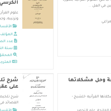
لباحثي العلوم القرآنية بصورة
الكرسي 
في العل ...
علوم القرآن
وترتيبه، وجم
راغي
الأقسام
المؤلف:
عدد الص
سنة الن
المحقق
المترجم
ة وحل مشكلاتها
شرح تلخ
على عقي
اتها القرآنيه -للشيخ -
شرح تلخيص ا
القصائد في 
 الفاتحة
,
علم التجويد
الأقسام