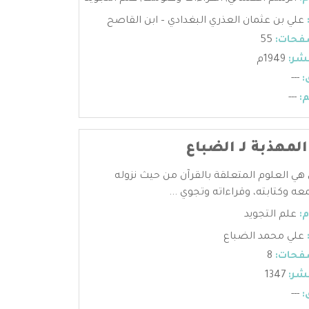
علي بن عثمان العذري البغدادي – ابن القاصح
فحات:
55
شر:
1949م
:
---
:
---
المهذبة لـ الضباع
 هي العلوم المتعلقة بالقرآن من حيث نزوله
عه وكتابته، وقراءاته وتجوي ...
:
علم التجويد
علي محمد الضباع
فحات:
8
شر:
1347
:
---