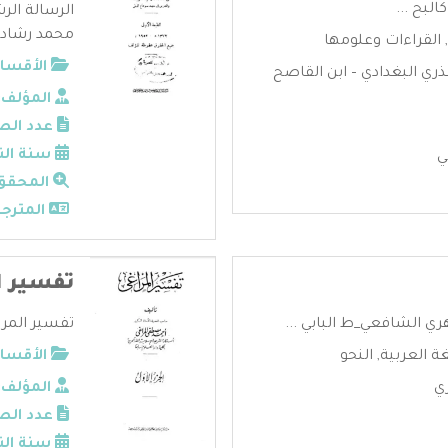
لبح ...
الرسالة الرش
محمد رشاد خ
,
القراءات وعلومها
الأقسام
ذري البغدادي – ابن القاصح
المؤلف:
عدد الص
سنة الن
ي
المحقق
المترجم
تفسير ا
زهري الشافعي_ط البابي ...
تفسير المرا
غة العربية
,
النحو
الأقسام
ري
المؤلف:
عدد الص
سنة الن