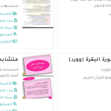
قة بالقرآن من حيث نزوله
ته وتجوي ...
متشابهات دا
ي
الأقسام
عدد الص
سنة الن
المحقق
المترجم
ة البقرة (وورد)
متشابها
ورد) ...
المتشابه من
أصلا كالمقطع
ظ القرآن الكريم
الأقسام
عدد الص
سنة الن
المحقق