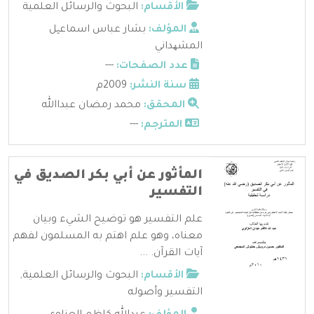
الأقسام:
البحوث والرسائل العلمية
المؤلف:
بشار عباس اسماعیل
المشھداني
عدد الصفحات:
---
سنة النشر:
2009م
المحقق:
محمد رمضان عبداالله
المترجم:
---
المأثور عن أبي بكر الصديق في
التفسير
علم التفسير هو توضيح الشيء وبيان
معناه، وهو علم اهتم به المسلمون لفهم
آيات القرآن. ...
الأقسام:
البحوث والرسائل العلمية
,
التفسير وأصوله