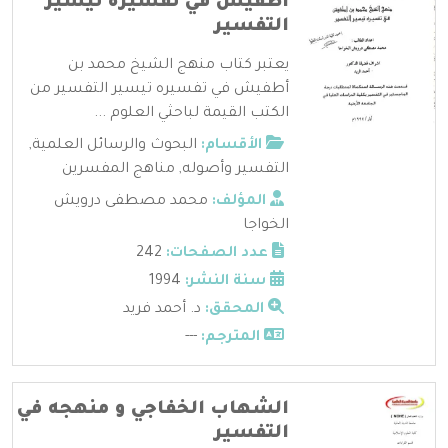
أطفيش في تفسيره تيسير
التفسير
يعتبر كتاب منهج الشيخ محمد بن
أطفيش في تفسيره تيسير التفسير من
الكتب القيمة لباحثي العلوم ...
الأقسام:
البحوث والرسائل العلمية
,
التفسير وأصوله
,
مناهج المفسرين
المؤلف:
محمد مصطفى درويش
الخواجا
عدد الصفحات:
242
سنة النشر:
1994
المحقق:
د. أحمد فريد
المترجم:
---
الشهاب الخفاجي و منهجه في
التفسير