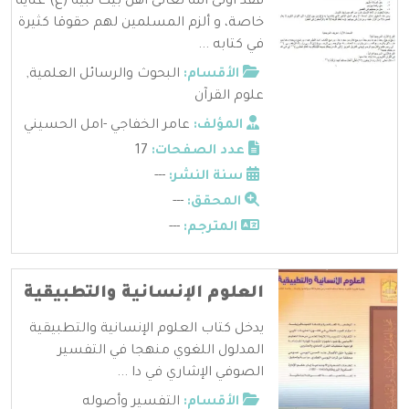
فقد أولى الله تعالى أهل بيت نبيه (ع) عناية
خاصة، و ألزم المسلمين لهم حقوقا كثيرة
في كتابه ...
الأقسام:
البحوث والرسائل العلمية
,
علوم القرآن
المؤلف:
عامر الخفاجي -امل الحسيني
عدد الصفحات:
17
سنة النشر:
---
المحقق:
---
المترجم:
---
العلوم الإنسانية والتطبيقية
يدخل كتاب العلوم الإنسانية والتطبيقية
المدلول اللغوي منهجا في التفسير
الصوفي الإشاري في دا ...
الأقسام:
التفسير وأصوله