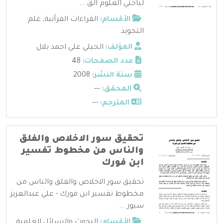
لباحثي العلوم الق ...
الأقسام:
القراءات القرآنية
,
علم
التجويد
المؤلف:
الجيلي علي احمد بلال
عدد الصفحات:
48
سنة النشر:
2008
المحقق:
---
المترجم:
---
تحقيق سور الاخلاص والفلق
والناس من مخطوط تفسير
ابن فورك
تحقيق سور الاخلاص والفلق والناس من
مخطوط تفسير ابن فورك - علي عبدالعزيز
سيور ...
الأقسام:
البحوث والرسائل العلمية
,