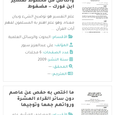
والناس من مخطوط تفسير
ابن فورك – مضغوط
علم التفسير هو توضيح الشيء وبيان
معناه، وهو علم اهتم به المسلمون لفهم
آيات القرآن. ...
الأقسام:
البحوث والرسائل العلمية
المؤلف:
علي عبدالعزيز سيور
عدد الصفحات:
6 مجلدات
سنة النشر:
2009
المحقق:
---
المترجم:
---
ما اختص به حفص عن عاصم
دون سائر القراء العشرة
ورواتهم جمعا وتوجيها