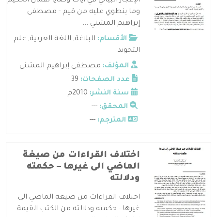
الإعجاز البياني في ايات وصايا لقمان الحكيم
وما ينطوي عليه من قيم - مصطفى
إبراهيم المشني ...
الأقسام:
البلاغة
,
اللغة العربية
,
علم
التجويد
المؤلف:
مصطفى إبراهيم المشني
عدد الصفحات:
39
سنة النشر:
2010م
المحقق:
---
المترجم:
---
اختلاف القراءات من صيغة
الماضي الى غيرها – حكمته
ودلالته
اختلاف القراءات من صيغة الماضي الى
غيرها - حكمته ودلالته من الكتب القيمة