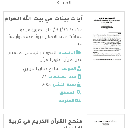
الكتب 3
آيات بينات في بيت الله الحرام
مشهدٌ يتكرَّرُ كلَّ عامٍ بصورةٍ فريدةٍ،
تتعاقَبُ عليه الأجيال قرونًا عَديدة، وأزمنةً
تَليد ...
الأقسام:
البحوث والرسائل العلمية
,
تدبر القرآن
,
علوم القرآن
المؤلف:
شافع ذيبان الحريري
عدد الصفحات:
27
سنة النشر:
2006
المحقق:
---
المترجم:
---
منهج القرآن الكريم في تربية