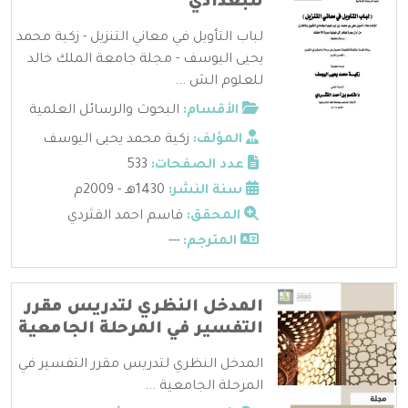
للبغدادي
لباب التأويل في معاني التنزيل - زكية محمد
يحيى اليوسف - مجلة جامعة الملك خالد
للعلوم الش ...
الأقسام:
البحوث والرسائل العلمية
المؤلف:
زكية محمد يحيى اليوسف
عدد الصفحات:
533
سنة النشر:
1430هـ - 2009م
المحقق:
قاسم احمد القثردي
المترجم:
---
المدخل النظري لتدريس مقرر
التفسير في المرحلة الجامعية
المدخل النظري لتدريس مقرر التفسير في
المرحلة الجامعية ...