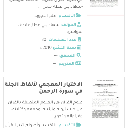
في ضوء القرآن الكريم - عاطف شواشرة
-سهاد بني عطا- مجل ...
الأقسام:
علم التجويد
المؤلف:
سهاد بني عطا
,
عاطف
شواشرة
عدد الصفحات:
30
سنة النشر:
2010م
المحقق:
---
المترجم:
---
الاختيار المعجمي لألفاظ الجنة
في سورة الرحمن
علوم القرآن هي العلوم المتعلقة بالقرآن
من حيث نزوله وترتيبه، وجمعه وكتابته،
وقراءاته وتجوي ...
الأقسام:
التفسير وأصوله
,
تدبر القرآن