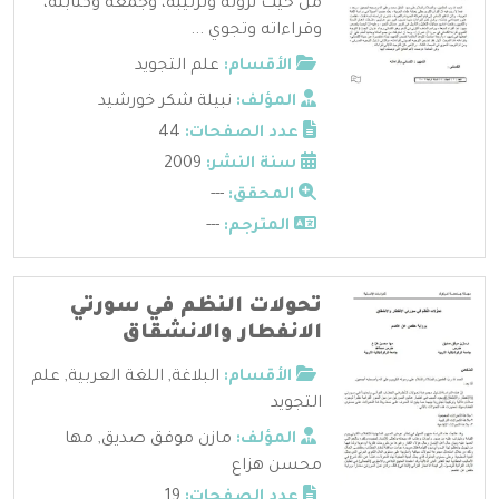
من حيث نزوله وترتيبه، وجمعه وكتابته،
وقراءاته وتجوي ...
الأقسام:
علم التجويد
المؤلف:
نبيلة شكر خورشيد
عدد الصفحات:
44
سنة النشر:
2009
المحقق:
---
المترجم:
---
تحولات النظم في سورتي
الانفطار والانشقاق
الأقسام:
البلاغة
,
اللغة العربية
,
علم
التجويد
المؤلف:
مازن موفق صديق
,
مها
محسن هزاع
عدد الصفحات:
19