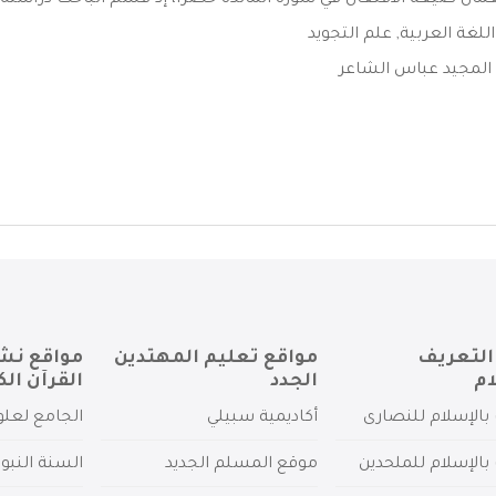
مال صيغة الافتعال في سورة المائدة حصرا، إذ قسم الباحث دراسته عل
اللغة العربية
,
علم التجويد
لمجيد عباس الشاعر
التعريف
مواقع تعليم المهتدين
مواقع نش
ام
الجدد
القرآن الك
بالإسلام للنصارى
أكاديمية سبيلي
الجامع لعلو
بالإسلام للملحدين
موقع المسلم الجديد
السنة النبو