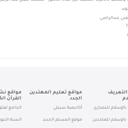
وصلتها بالأحرف السبعه من أعداد الدكتور - حشمت مفتي عبد الرضى .
ويد
ي عبدالراضي
التعريف
مواقع تعليم المهتدين
مواقع نش
ام
الجدد
القرآن الك
بالإسلام للنصارى
أكاديمية سبيلي
الجامع لعلو
بالإسلام للملحدين
موقع المسلم الجديد
السنة النبو