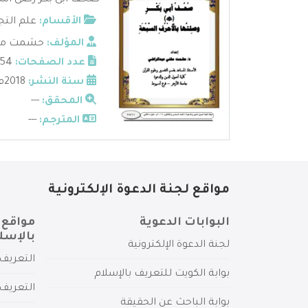
صحف أبى بكر رضى الله 
الأقسام:
علم التج
المؤلف:
حشمت مفت
عدد الصفحات:
154
سنة النشر:
2018م
المحقق:
---
المترجم:
---
مواقع لجنة الدعوة الإلكترونية
البوابات الدعوية
مواقع 
بالإسل
لجنة الدعوة الإلكترونية
التعريف 
بوابة الكويت للتعريف بالإسلام
التعريف 
بوابة الباحث عن الحقيقة