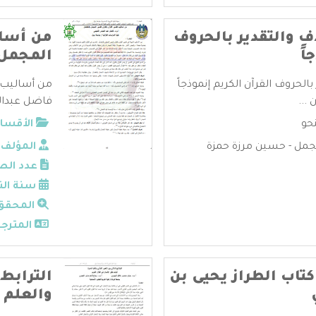
ف والتقدير بالحروف
من أسال
اً
المجمل 
بالحروف القرآن الكريم إنموذجاً
من أساليب 
...
فاضل عبدالع
نحو
الأقسام
جمل - حسين مرزة حمزة
المؤلف:
عدد الص
سنة الن
المحقق
المترجم
كتاب الطراز يحيى بن
الترابط 
والعلم 