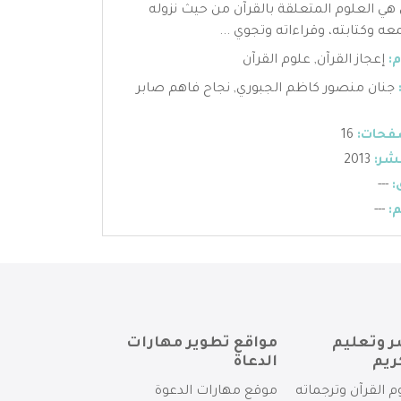
 هي العلوم المتعلقة بالقرآن من حيث نزوله
عه وكتابته، وقراءاته وتجوي ...
:
إعجاز القرآن
,
علوم القرآن
جنان منصور كاظم الجبوري
,
نجاح فاهم صابر
فحات:
16
شر:
2013
:
---
:
---
ر وتعليم
مواقع تطوير مهارات
ريم
الدعاة
م القرآن وترجماته
موقع مهارات الدعوة