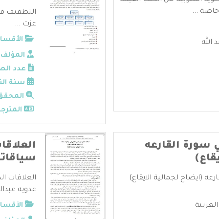
حوية أسلوبية من الكتب القيمة
خاصة ...
التطفيف في
عزت ...
الأقسام
الله
المؤلف:
عدد الص
سنة الن
المحقق
المترجم
 سورة القارعه
العلاقات
قاع)
سياقاته
عه (ايضاح لجمالية الايقاع)
العلاقات الد
عدويه عبدالج
العربية
الأقسام