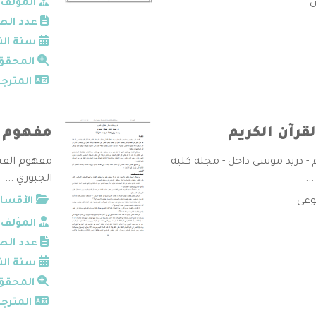
س
المؤلف:
عدد الص
سنة الن
المحقق
المترجم
قرآن الكريم
مفهوم ا
م - دريد موسى داخل - مجلة كلية
مفهوم الفسا
..
الجبوري ...
وعي
الأقسام
المؤلف:
عدد الص
سنة الن
المحقق
المترجم