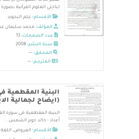
يعتبر كتاب المعوذتان دراسة ن
لباحثي العلوم القرآنية بصورة 
الأقسام:
علم التجويد
المؤلف:
محمد سليمان عبد 
عدد الصفحات:
13
سنة النشر:
2008
المحقق:
---
المترجم:
---
البنية المقطعية في
(ايضاح لجمالية الاي
البنية المقطعية في سورة القار
أعداد - خالد حوير الشمس ...
الأقسام:
العروض
,
اللغة 