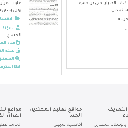
كتاب الطراز يحيى بن حمزة
علوم القرآن
 لباحثي ...
وترتيبه، وجم
عربية
الأقسام
ي
المؤلف:
العبيدي
عدد الص
سنة الن
المحقق
المترجم
التعريف
مواقع تعليم المهتدين
مواقع نش
ام
الجدد
القرآن الك
بالإسلام للنصارى
أكاديمية سبيلي
الجامع لعلو