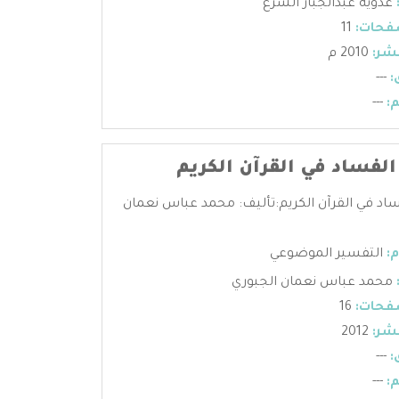
عدويه عبدالجبار الشرع
فحات:
11
شر:
2010 م
:
---
:
---
لفساد في القرآن الكريم
د في القرآن الكريم:تأليف: محمد عباس نعمان
:
التفسير الموضوعي
محمد عباس نعمان الجبوري
فحات:
16
شر:
2012
:
---
:
---