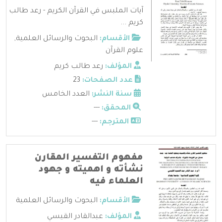
آيات الملبس في القرآن الكريم - رعد طالب
كريم ...
الأقسام:
البحوث والرسائل العلمية
,
علوم القرآن
المؤلف:
رعد طالب كريم
عدد الصفحات:
23
سنة النشر:
العدد الخامس
المحقق:
---
المترجم:
---
مفهوم التفسير المقارن
نشأته و اهميته و جهود
العلماء فيه
الأقسام:
البحوث والرسائل العلمية
المؤلف:
عبدالقادر القيسي