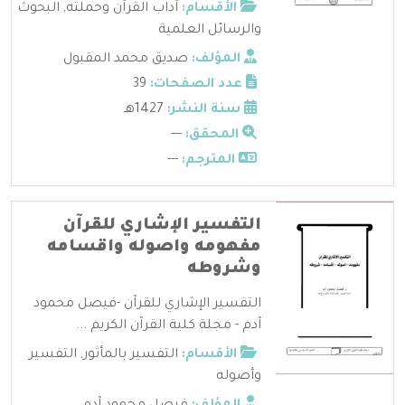
الأقسام:
آداب القرآن وحملته
,
البحوث
والرسائل العلمية
المؤلف:
صديق محمد المقبول
عدد الصفحات:
39
سنة النشر:
1427هـ
المحقق:
---
المترجم:
---
التفسير الإشاري للقرآن
مفهومه واصوله واقسامه
وشروطه
التفسير الإشاري للقرآن -فيصل محمود
آدم - مجلة كلية القرآن الكريم ...
الأقسام:
التفسير بالمأثور
,
التفسير
وأصوله