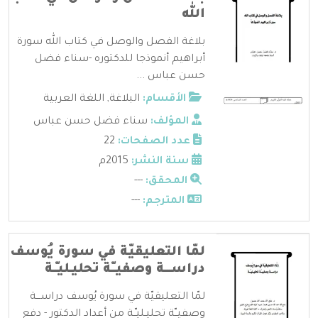
الله
بلاغة الفصل والوصل في كتاب الله سورة
أبراهيم أنموذجا للدكتوره -سناء فضل
حسن عباس ...
الأقسام:
البلاغة
,
اللغة العربية
المؤلف:
سناء فضل حسن عباس
عدد الصفحات:
22
سنة النشر:
2015م
المحقق:
---
المترجم:
---
لمّا التعليقيّة في سورة يُوسف
دراســـة وصفيــّة تحليـليـّـة
لمّا التعليقيّة في سورة يُوسف دراســـة
وصفيــّة تحليـليـّـة من أعداد الدكتور - دفع