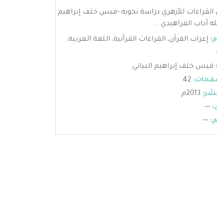
القراءات للأزهري دراسة نحوية -قيس خلف إبراهيم
له آداب الفراهيدي ...
:
إعراب القرآن
,
القراءات القرآنية
,
اللغة العربية
,
قيس خلف إبراهيم البياتي
فحات:
42
شر:
2013م
:
---
:
---