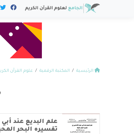
الرئيسية
المكتبة الرقمية
علوم القرآن الكري
م
علم البديع عند أبي
تفسيره البحر المح