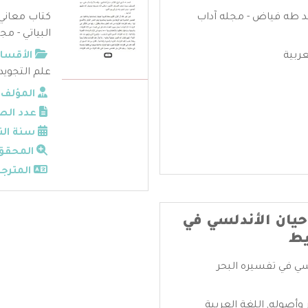
مد طه فياض - مجله آداب
كتاب معاني 
البياتي - مج
عربية
الأقسام
علم التجويد
المؤلف:
عدد الص
سنة الن
المحقق
المترجم
 حيان الأندلسي في
يط
لسي في تفسيره البحر
 وأصوله
,
اللغة العربية