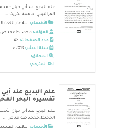
علم البديع عند أبي حيان - مح
الفراهيدي، جامعة تكريت ...
الأقسام:
البلاغة
,
اللغة ال
المؤلف:
محمد طه فياض
عدد الصفحات:
48
سنة النشر:
2013م
المحقق:
---
المترجم:
---
علم البديع عند أبي
تفسيره البحر المح
علم البديع عند أبي حيان الأند
المحيط_محمد طه فياض ...
الأقسام:
البلاغة
,
التفسير