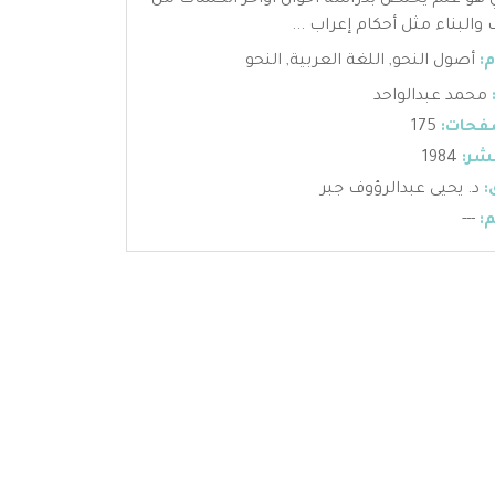
ي هو علم يختص بدراسة أحوال أواخر الكلمات من
والبناء مثل أحكام إعراب ...
:
أصول النحو
,
اللغة العربية
,
النحو
محمد عبدالواحد
فحات:
175
شر:
1984
:
د. يحيى عبدالرؤوف جبر
:
---