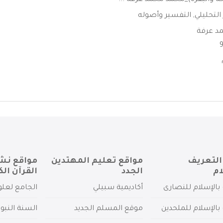
حة والبقرة)_محمد محمد عرفة ...
التحليلي
,
التفسير وأصوله
د عرفة
التعريف
مواقع تعليم المهتدين
مواقع نش
ام
الجدد
القرآن الك
بالإسلام للنصارى
أكاديمية سبيلي
الجامع لعلو
بالإسلام للملحدين
موقع المسلم الجديد
السنة النبو