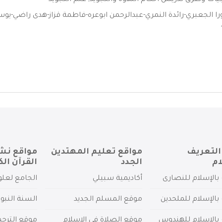
يات وطرق تدريس أحكام التلاوة والتجويد
,
علم التجويد
نورا الجعبري-رائدة النمري-عبدالرحمن ابوعره-فاطمة قزاز-هدى راضي-ي
التعريف
مواقع تعليم المهتدين
مواقع نش
ام
الجدد
القرآن الك
بالإسلام للنصارى
أكاديمية سبيلي
الجامع لعلو
بالإسلام للملحدين
موقع المسلم الجديد
السنة النبو
 بالإسلام للهندوس
موقع الصلاة في الإسلام
موقع الترج