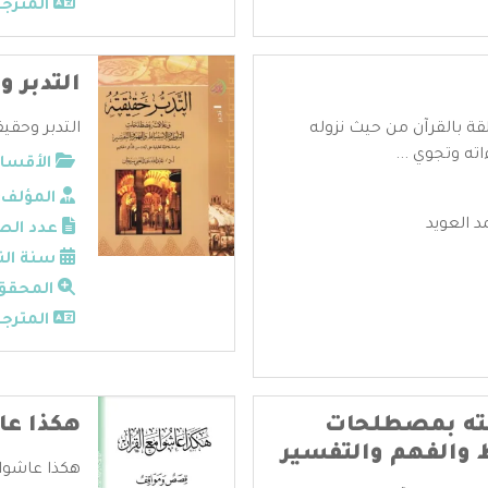
المترجم
التدبر و
قة بالقرآن من حيث نزوله
التدبر وحقيق
ته وتجوي ...
الأقسام
المؤلف:
 العويد
عدد الص
سنة الن
المحقق
المترجم
اقته بمصطلحات
هكذا عا
ط والفهم والتفسير
هكذا عاشوا 