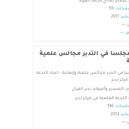
عصام صالح محمد العويد
فحات:
59
شر:
2011
:
---
:
---
مجلسا في التدبر مجالس علمية
ا في التدبر مجالس علمية وإيمانية - اعداد اللجنه
ركز تدبر ...
:
التفسير وأصوله
,
تدبر القرآن
اللجنة العلمية في مركز تدبر
فحات:
196
شر:
2012
:
---