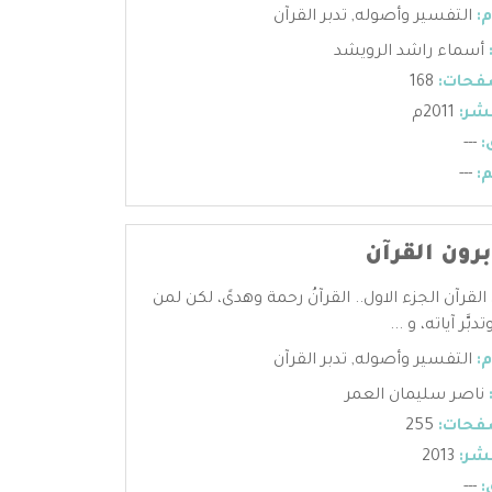
:
التفسير وأصوله
,
تدبر القرآن
أسماء راشد الرويشد
فحات:
168
شر:
2011م
:
---
:
---
برون القرآن
 القرآن الجزء الاول.. القرآنُ رحمة وهدىً، لكن لمن
بَّر آياته، و ...
:
التفسير وأصوله
,
تدبر القرآن
ناصر سليمان العمر
فحات:
255
شر:
2013
:
---