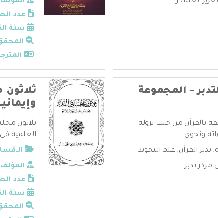
عزيز العسكر
المؤلف:
عدد الص
سنة الن
المحقق
المترجم
تدبر – المجموعة
ثلاثون 
وإيمانية
قة بالقرآن من حيث نزوله
ثلاثون مجلس
ته وتجوي ...
العلميه في م
,
تدبر القرآن
,
علم التجويد
الأقسام
 مركز تدبر
المؤلف:
عدد الص
سنة الن
المحقق