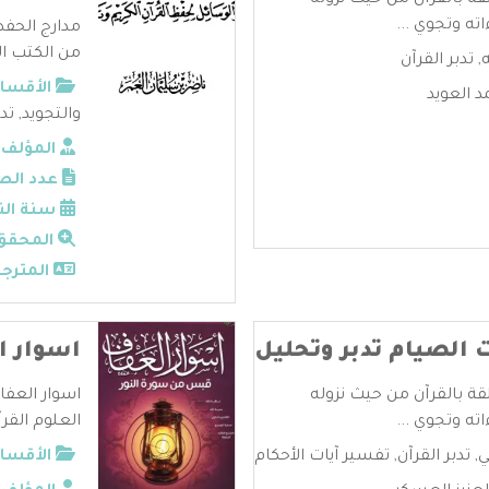
قة بالقرآن من حيث نزوله
ته وتجوي ...
مدارج الحفظ
من الكتب الق
,
تدبر القرآن
الأقسام
 العويد
والتجويد
,
تدب
المؤلف:
عدد الص
سنة الن
المحقق
المترجم
ت الصيام تدبر وتحليل
اسوار ا
قة بالقرآن من حيث نزوله
اسوار العفا
ته وتجوي ...
العلوم القر
ي
,
تدبر القرآن
,
تفسير آيات الأحكام
الأقسام