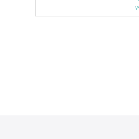
:
---