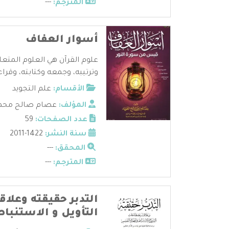
المترجم:
---
أسوار العفاف
علوم القرآن هي العلوم المتعل
وترتيبه، وجمعه وكتابته، وقراءا
الأقسام:
علم التجويد
المؤلف:
عصام صالح محمد
عدد الصفحات:
59
سنة النشر:
1422-2011
المحقق:
---
المترجم:
---
التدبر حقيقته وعل
التأويل و الاستنبا