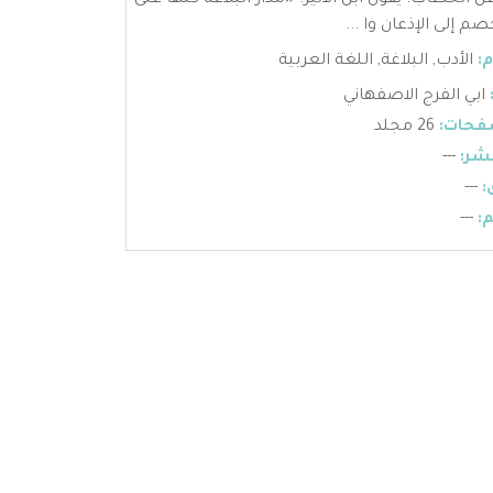
ن الخطاب. يقول ابن الأثير: «مدار البلاغة كلها على
م إلى الإذعان وا ...
:
الأدب
,
البلاغة
,
اللغة العربية
ابي الفرج الاصفهاني
فحات:
26 مجلد
شر:
---
:
---
:
---