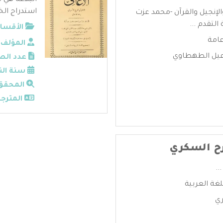
البلاغة هي ف
استدراج الخص
الإنجيل والقرآن -محمد عزت
تقدم ...
الأقسام
عامة
المؤلف:
يل الطهطاوي
عدد الص
سنة الن
المحقق
المترجم
رح السكري
..
لغة العربية
ري