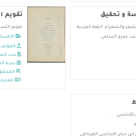
سة و تحقيق
تقويم ا
شعر والشعراء
,
اللغة العربية
تقويم اللسان
نت عمرو السلمي
الأقسام
المؤلف:
عدد الص
سنة الن
المحقق
المترجم
ط
لأندلسي . ...
بن حيان الاندلسي الغرناطي