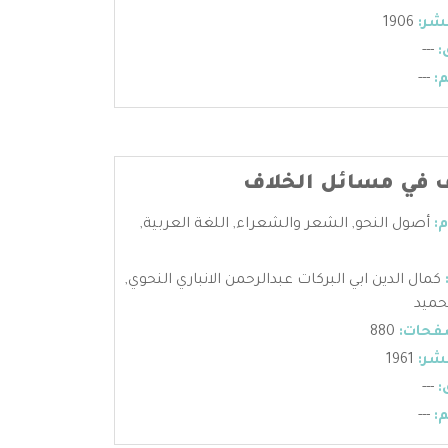
شر:
1906
:
---
:
---
 في مسائل الخلاف
:
أصول النحو
,
الشعر والشعراء
,
اللغة العربية
,
كمال الدين ابي البركات عبدالرحمن الانباري النحوي
,
حميد
فحات:
880
شر:
1961
:
---
:
---