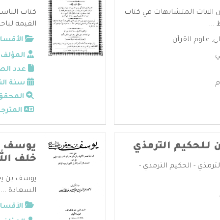
يان الايات المتشابهات في كتاب
كتاب الناسخ
...
القيمة لباحث
ي
,
علوم القرآن
الأقسام
ي
المؤلف:
عدد الص
سنة الن
المحقق
المترجم
 لـلحكيم الترمذي
يوسف بن
خلف الل
ترمذي - الحكيم الترمذي -
يوسف بن يع
السعادة ...
الأقسام