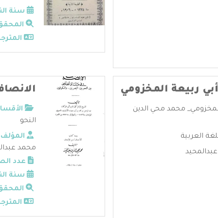
سنة الن
المحقق
المترجم
بي ربيعة المخزومي
الانصاف
المخزومي_ محمد محي الدين
الأقسام
النحو
لغة العربية
المؤلف:
محمد عبدال
عبدالمحيد
عدد الص
سنة الن
المحقق
المترجم