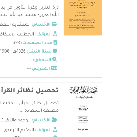
درة التنزيل وغرة التأويل في ب
الله العزيز - محمد عبدالله الخط 
الأقسام:
المتشابه اللفظ
المؤلف:
الخطيب الاسكاف
عدد الصفحات:
393
سنة النشر:
1326هـ - 1908م
المحقق:
---
المترجم:
---
تحصيل نظائر القرآن
تحصيل نظائر القرآن لـلحكيم ال
مطبعة السعادة ...
الأقسام:
الوجوه والنظائر
المؤلف:
الحكيم الترمذي