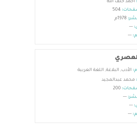
احمد خلف الله
فحات:
504
شر:
1978م
:
---
:
---
لعصري
:
الأدب
,
البلاغة
,
اللغة العربية
محمد عبدالمجيد
فحات:
200
شر:
---
:
---
:
---