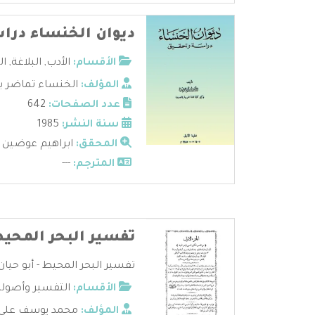
ديوان الخنساء درا
الأقسام:
الأدب
,
البلاغة
,
ال
المؤلف:
الخنساء تماضر ب
عدد الصفحات:
642
سنة النشر:
1985
المحقق:
ابراهيم عوضين
المترجم:
---
تفسير البحر المحي
تفسير البحر المحيط - أبو حيان ا
الأقسام:
التفسير وأصوله
المؤلف:
محمد يوسف علي ا