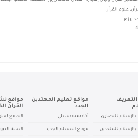
فسير القرآن وبيان إعجازة - عدنان محمد زرزور -مطبعة المكتب الإسلام
رآن
,
علوم القرآن
 زرزور
التعريف
مواقع تعليم المهتدين
مواقع نش
ام
الجدد
القرآن الك
بالإسلام للنصارى
أكاديمية سبيلي
الجامع لعلو
بالإسلام للملحدين
موقع المسلم الجديد
السنة النبو