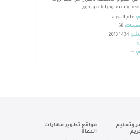
 هي العلوم المتعلقة بالقرآن من حيث نزوله
عه وكتابته، وقراءاته وتجوي ...
:
علم التجويد
فحات:
68
شر:
1434-2013
:
---
:
---
ر وتعليم
مواقع تطوير مهارات
ريم
الدعاة