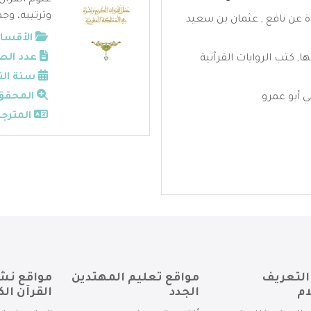
علوم القرآن
وترتيبه، وجم
ة عن نافع , عثمان بن سعيد
الأقسام
عدد الص
ها
,
كتب الروايات القرآنية
سنة الن
المحقق
ي أبو عمرو
المترجم
التعريف
مواقع تعليم المهتدين
مواقع نش
ام
الجدد
القرآن الك