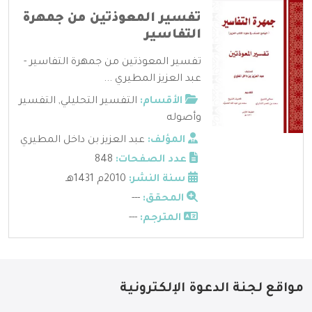
تفسير المعوذتين من جمهرة
التفاسير
تفسير المعوذتين من جمهرة التفاسير -
عبد العزيز المطيري ...
الأقسام:
التفسير التحليلي
,
التفسير
وأصوله
المؤلف:
عبد العزيز بن داخل المطيري
عدد الصفحات:
848
سنة النشر:
2010م 1431هـ
المحقق:
---
المترجم:
---
مواقع لجنة الدعوة الإلكترونية