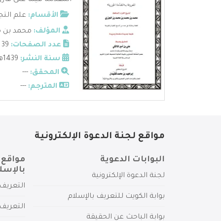
المقدمة فيما على قارئ 
الأقسام:
علم التج
المؤلف:
محمد بن م
عدد الصفحات:
39
سنة النشر:
1439هـ
المحقق:
---
المترجم:
---
مواقع لجنة الدعوة الإلكترونية
البوابات الدعوية
مواقع 
بالإسل
لجنة الدعوة الإلكترونية
التعريف 
بوابة الكويت للتعريف بالإسلام
التعريف 
بوابة الباحث عن الحقيقة