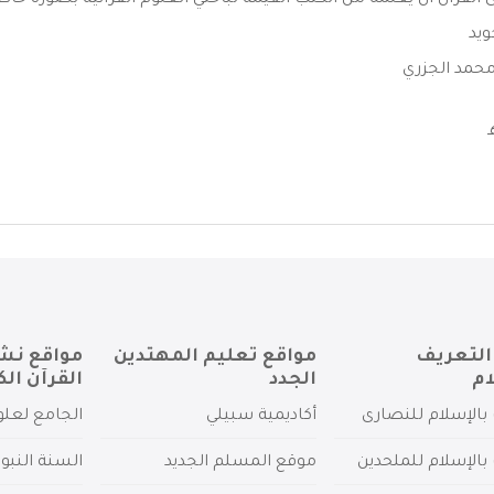
القرآن ان يعلمه من الكتب القيمة لباحثي العلوم القرآنية بصورة خاصة
ويد
حمد الجزري
التعريف
مواقع تعليم المهتدين
مواقع نش
ام
الجدد
القرآن الك
بالإسلام للنصارى
أكاديمية سبيلي
الجامع لعلو
بالإسلام للملحدين
موقع المسلم الجديد
السنة النبو